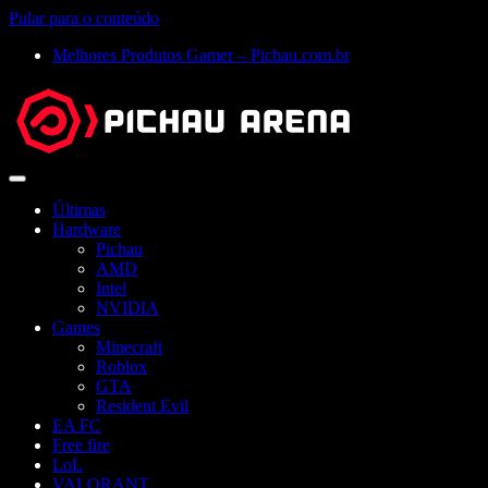
Pular para o conteúdo
Melhores Produtos Gamer – Pichau.com.br
Abrir
menu
Últimas
Hardware
Pichau
AMD
Intel
NVIDIA
Games
Minecraft
Roblox
GTA
Resident Evil
EA FC
Free fire
LoL
VALORANT