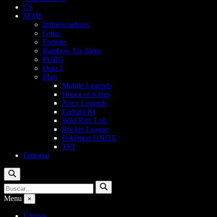
CS
MAIS
Influenciadores
Guias
Fortnite
Rainbow Six Siege
PUBG
Dota 2
Mais
Mobile Legends
Honor of Kings
Apex Legends
Farlight 84
Wild Rift: LoL
Rocket League
Pokémon UNITE
TFT
Editorial
Buscar
Buscar
Buscar
por:
Menu
×
Últimas