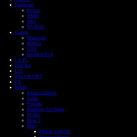
Hardware
Pichau
AMD
Intel
NVIDIA
Games
Minecraft
Roblox
GTA
Resident Evil
EA FC
Free fire
LoL
VALORANT
CS
MAIS
Influenciadores
Guias
Fortnite
Rainbow Six Siege
PUBG
Dota 2
Mais
Mobile Legends
Honor of Kings