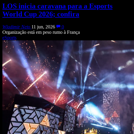
LOS inicia caravana para a Esports
World Cup 2026; confira
Wladimir Neto
11 jun, 2026
0
Organização está em peso rumo à França
eSports