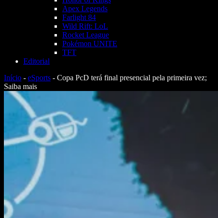
Apex Legends
Farlight 84
Wild Rift: LoL
Rocket League
Pokémon UNITE
TFT
Editorial
Início
-
eSports
-
Copa PcD terá final presencial pela primeira vez;
Saiba mais