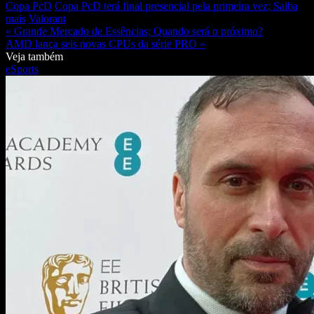
Copa PcD
Copa PcD terá final presencial pela primeira vez; Saiba
mais
Valorant
« Grande Mercado de Essências; Quando será o próximo?
AMD lança seis novas CPUs da série PRO »
Veja também
eSports