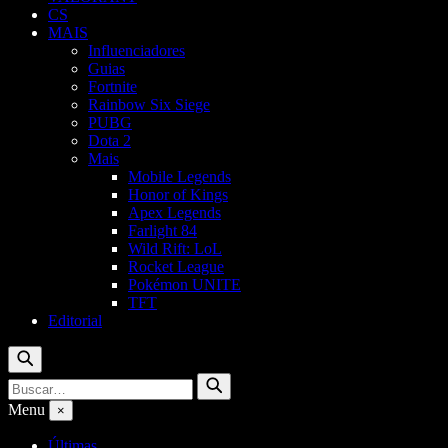
CS
MAIS
Influenciadores
Guias
Fortnite
Rainbow Six Siege
PUBG
Dota 2
Mais
Mobile Legends
Honor of Kings
Apex Legends
Farlight 84
Wild Rift: LoL
Rocket League
Pokémon UNITE
TFT
Editorial
Buscar
Buscar
Buscar
por:
Menu
×
Últimas