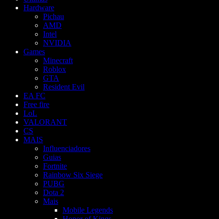
Hardware
Pichau
AMD
Intel
NVIDIA
Games
Minecraft
Roblox
GTA
Resident Evil
EA FC
Free fire
LoL
VALORANT
CS
MAIS
Influenciadores
Guias
Fortnite
Rainbow Six Siege
PUBG
Dota 2
Mais
Mobile Legends
Honor of Kings