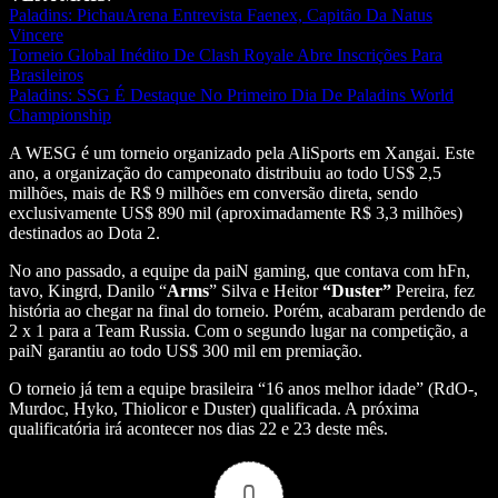
Paladins: PichauArena Entrevista Faenex, Capitão Da Natus
Vincere
Torneio Global Inédito De Clash Royale Abre Inscrições Para
Brasileiros
Paladins: SSG É Destaque No Primeiro Dia De Paladins World
Championship
A WESG é um torneio organizado pela AliSports em Xangai. Este
ano, a organização do campeonato distribuiu ao todo US$ 2,5
milhões, mais de R$ 9 milhões em conversão direta, sendo
exclusivamente US$ 890 mil (aproximadamente R$ 3,3 milhões)
destinados ao Dota 2.
No ano passado, a equipe da paiN gaming, que contava com hFn,
tavo, Kingrd, Danilo “
Arms
” Silva e Heitor
“Duster”
Pereira, fez
história ao chegar na final do torneio. Porém, acabaram perdendo de
2 x 1 para a Team Russia. Com o segundo lugar na competição, a
paiN garantiu ao todo US$ 300 mil em premiação.
O torneio já tem a equipe brasileira “16 anos melhor idade” (RdO-,
Murdoc, Hyko, Thiolicor e Duster) qualificada. A próxima
qualificatória irá acontecer nos dias 22 e 23 deste mês.
0