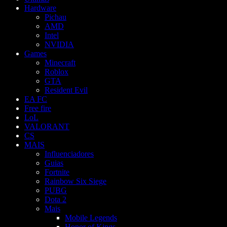
Hardware
Pichau
AMD
Intel
NVIDIA
Games
Minecraft
Roblox
GTA
Resident Evil
EA FC
Free fire
LoL
VALORANT
CS
MAIS
Influenciadores
Guias
Fortnite
Rainbow Six Siege
PUBG
Dota 2
Mais
Mobile Legends
Honor of Kings