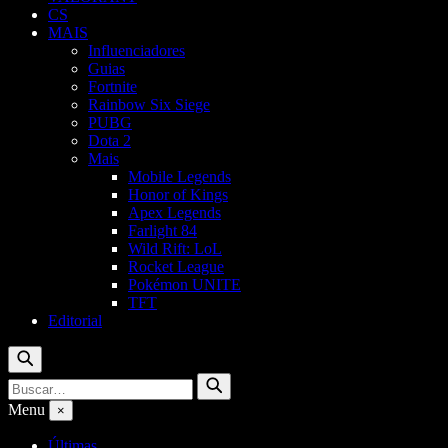
CS
MAIS
Influenciadores
Guias
Fortnite
Rainbow Six Siege
PUBG
Dota 2
Mais
Mobile Legends
Honor of Kings
Apex Legends
Farlight 84
Wild Rift: LoL
Rocket League
Pokémon UNITE
TFT
Editorial
Buscar
Buscar
Buscar
por:
Menu
×
Últimas