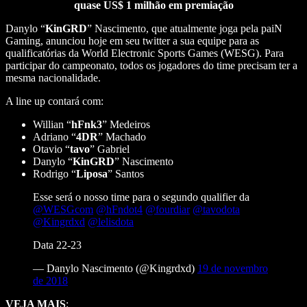
quase US$ 1 milhão em premiação
Danylo “
KinGRD
” Nascimento, que atualmente joga pela paiN
Gaming, anunciou hoje em seu twitter a sua equipe para as
qualificatórias da World Electronic Sports Games (WESG). Para
participar do campeonato, todos os jogadores do time precisam ter a
mesma nacionalidade.
A line up contará com:
Willian “
hFnk3
” Medeiros
Adriano “
4DR
” Machado
Otavio “
tavo
” Gabriel
Danylo “
KinGRD
” Nascimento
Rodrigo “
Liposa
” Santos
Esse será o nosso time para o segundo qualifier da
@WESGcom
@hFndot4
@fourdiar
@tavodota
@Kingrdxd
@lelisdota
Data 22-23
— Danylo Nascimento (@Kingrdxd)
19 de novembro
de 2018
VEJA MAIS
: