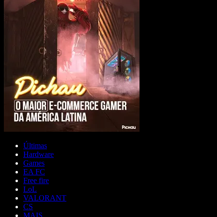
Últimas
Hardware
Games
EA FC
Free fire
LoL
VALORANT
CS
MAIS