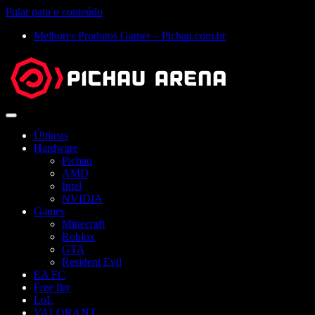
Pular para o conteúdo
Melhores Produtos Gamer – Pichau.com.br
Abrir
menu
Últimas
Hardware
Pichau
AMD
Intel
NVIDIA
Games
Minecraft
Roblox
GTA
Resident Evil
EA FC
Free fire
LoL
VALORANT