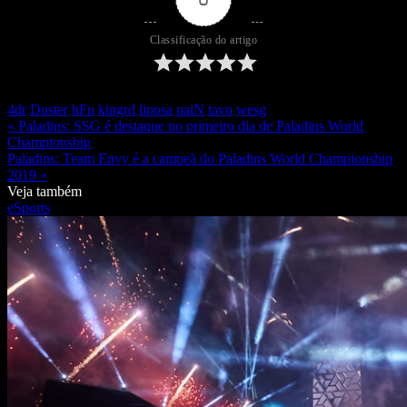
Classificação do artigo
4dr
Duster
hFn
kingrd
liposa
paiN
tavo
wesg
« Paladins: SSG é destaque no primeiro dia de Paladins World
Championship
Paladins: Team Envy é a campeã do Paladins World Championship
2019 »
Veja também
eSports