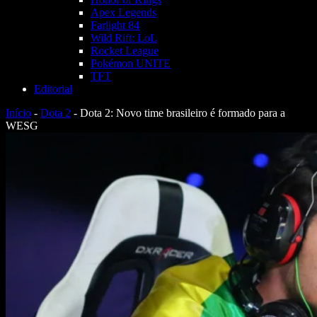
Apex Legends
Farlight 84
Wild Rift: LoL
Rocket League
Pokémon UNITE
TFT
Editorial
Início
-
Dota 2
-
Dota 2: Novo time brasileiro é formado para a
WESG