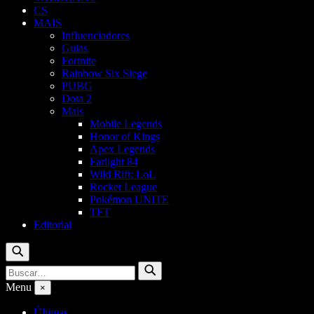
CS
MAIS
Influenciadores
Guias
Fortnite
Rainbow Six Siege
PUBG
Dota 2
Mais
Mobile Legends
Honor of Kings
Apex Legends
Farlight 84
Wild Rift: LoL
Rocket League
Pokémon UNITE
TFT
Editorial
Buscar
Buscar
Buscar
por:
Menu
×
Últimas