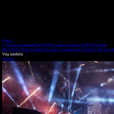
Dota 2
« Torcida organizada da FURIA marca presença na BGS Esports
BGS 2023: Rafa Arnoldi fala sobre o impacto da Gamers Club nos eS
Veja também
eSports