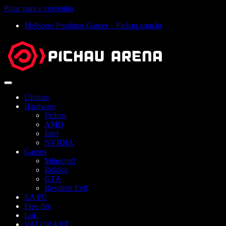
Pular para o conteúdo
Melhores Produtos Gamer – Pichau.com.br
Abrir
menu
Últimas
Hardware
Pichau
AMD
Intel
NVIDIA
Games
Minecraft
Roblox
GTA
Resident Evil
EA FC
Free fire
LoL
VALORANT