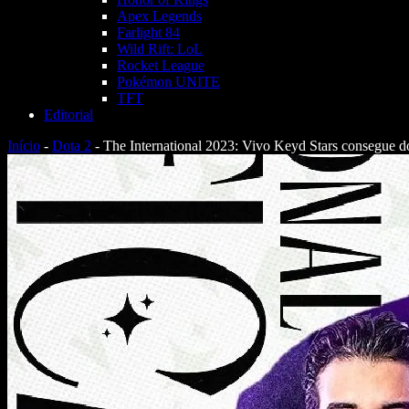
Apex Legends
Farlight 84
Wild Rift: LoL
Rocket League
Pokémon UNITE
TFT
Editorial
Início
-
Dota 2
-
The International 2023: Vivo Keyd Stars consegue do