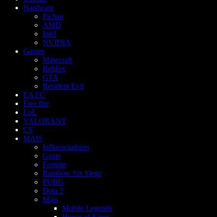
Hardware
Pichau
AMD
Intel
NVIDIA
Games
Minecraft
Roblox
GTA
Resident Evil
EA FC
Free fire
LoL
VALORANT
CS
MAIS
Influenciadores
Guias
Fortnite
Rainbow Six Siege
PUBG
Dota 2
Mais
Mobile Legends
Honor of Kings