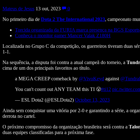
Mateus de Jesus
13 out, 2023
0
No primeiro dia de
Dota 2 The International 2023
, campeonato mund
Torcida organizada da FURIA marca presença na BGS Esports
Conheça o monitor gamer Mancer Valak Z180H
Localizada no Grupo C da competição, os guerreiros tiveram duas séri
1-1.
Na sequência, a disputa foi contra a atual campeã do torneio, a
Tundr
cima de um dos principais favoritos ao título.
a MEGA CREEP comeback by
@VivoKeyd
against
@TundraE
You can't count out ANY TEAM this TI 😤
#ti12
pic.twitter
— ESL Dota2 (@ESLDota2)
October 13, 2023
Ainda sem conquistar uma vitória por 2-0 e garantindo a série, a org
derrota no cartel.
O próximo compromisso da organização brasileira será contra a
Talo
duas equipes classificadas para a próxima fase.