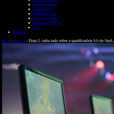
Apex Legends
Farlight 84
Wild Rift: LoL
Rocket League
Pokémon UNITE
TFT
Editorial
Início
-
Dota 2
-
Dota 2: saiba tudo sobre a qualificatória SA do St