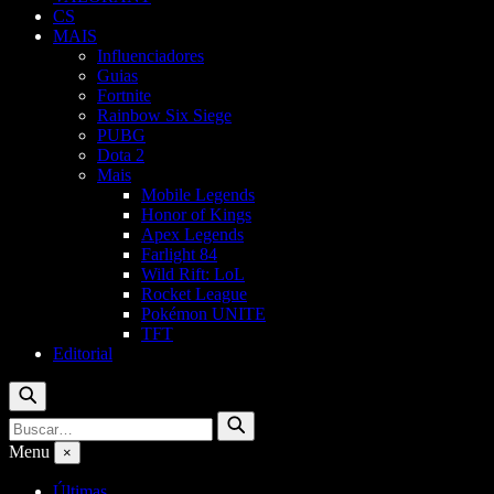
CS
MAIS
Influenciadores
Guias
Fortnite
Rainbow Six Siege
PUBG
Dota 2
Mais
Mobile Legends
Honor of Kings
Apex Legends
Farlight 84
Wild Rift: LoL
Rocket League
Pokémon UNITE
TFT
Editorial
Buscar
Buscar
Buscar
por:
Menu
×
Últimas