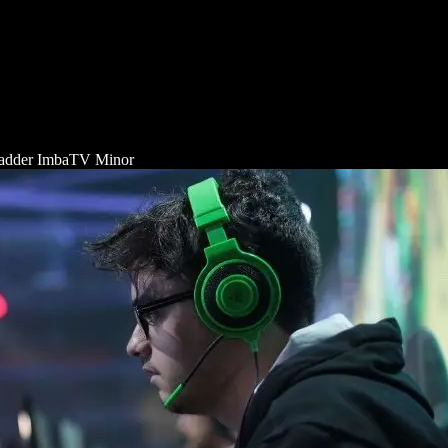
arLadder ImbaTV Minor