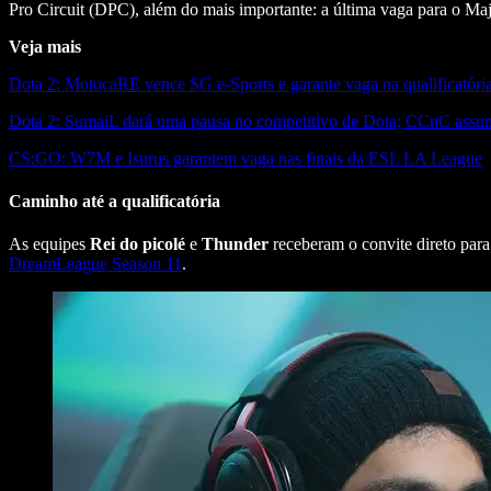
Pro Circuit (DPC), além do mais importante: a última vaga para o M
Veja mais
Dota 2: MotocaRE vence SG e-Sports e garante vaga na qualificatóri
Dota 2: SumaiL dará uma pausa no competitivo de Dota; CCnC assu
CS:GO: W7M e Isurus garantem vaga nas finais da ESL LA League
Caminho até a qualificatória
As equipes
Rei do picolé
e
Thunder
receberam o convite direto para
DreamLeague Season 11
.