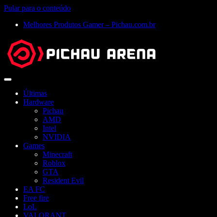
Pular para o conteúdo
Melhores Produtos Gamer – Pichau.com.br
Abrir
menu
Últimas
Hardware
Pichau
AMD
Intel
NVIDIA
Games
Minecraft
Roblox
GTA
Resident Evil
EA FC
Free fire
LoL
VALORANT