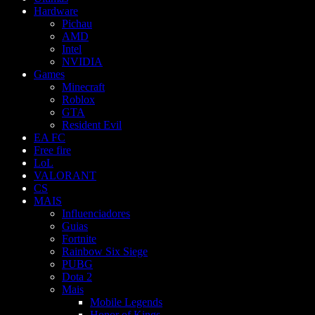
Hardware
Pichau
AMD
Intel
NVIDIA
Games
Minecraft
Roblox
GTA
Resident Evil
EA FC
Free fire
LoL
VALORANT
CS
MAIS
Influenciadores
Guias
Fortnite
Rainbow Six Siege
PUBG
Dota 2
Mais
Mobile Legends
Honor of Kings