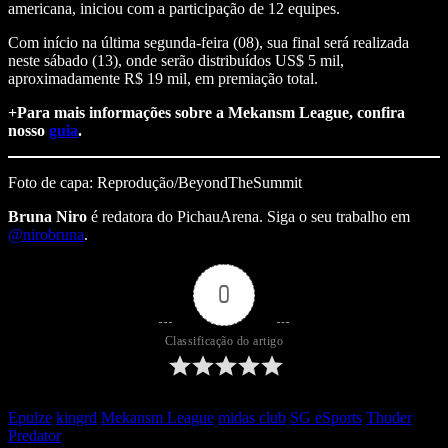
americana, iniciou com a participação de 12 equipes.
Com início na última segunda-feira (08), sua final será realizada
neste sábado (13), onde serão distribuídos US$ 5 mil,
aproximadamente R$ 19 mil, em premiação total.
+Para mais informações sobre a Mekansm League, confira
nosso
guia
.
Foto de capa: Reprodução/BeyondTheSummit
Bruna Niro
é redatora do PichauArena. Siga o seu trabalho em
@nirobruna
.
0
Classificação do artigo
Epulze
kingrd
Mekansm League
midas club
SG eSports
Thuder
Predator