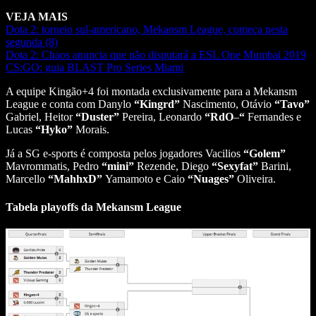
VEJA MAIS
Dota 2: torneio sul-americano, Mekansm League, começa nesta
segunda (8)
Dota 2: Chaos anuncia que não disputará a ESL One Mumbai 2019
CS:GO: guia BLAST Pro Series Miami
A equipe Kingão+4 foi montada exclusivamente para a Mekansm
League e conta com Danylo
“Kingrd”
Nascimento, Otávio
“Tavo”
Gabriel, Heitor
“Duster”
Pereira, Leonardo
“RdO
–
“
Fernandes e
Lucas
“Hyko”
Morais.
Já a SG e-sports é composta pelos jogadores Vacilios
“Golem”
Mavrommatis, Pedro
“mini”
Rezende, Diego
“Sexyfat”
Barini,
Marcello
“MahhxD”
Yamamoto e Caio
“Nuages”
Oliveira.
Tabela playoffs da Mekansm League