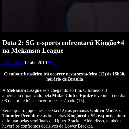
Dota 2: SG e-sports enfrentará Kingão+4
na Mekansm League
Bruna Niro
12 abr, 2019
0
O embate brasileiro irá ocorrer nesta sexta-feira (12) às 16h30,
horário de Brasília
A
Mekansm League
está chegando ao fim. O torneio sul-
americano organizado pela
Midas Club
e
Epulze
teve início no dia
08 de abril e irá se encerrar neste sábado (13).
Serão quatro jogos nesta sexta (12): as peruanas
Golden Mulas
x
Thunder Predator
e as brasileiras
Kingão+4
x
SG e-sports
irão se
enfrentar pelas semifinais da Upper Bracket. Além disso, também
haverá os confrontos decisivos da Lower Bracket.