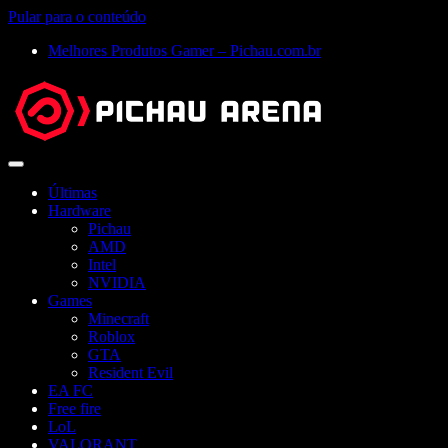
Pular para o conteúdo
Melhores Produtos Gamer – Pichau.com.br
Abrir
menu
Últimas
Hardware
Pichau
AMD
Intel
NVIDIA
Games
Minecraft
Roblox
GTA
Resident Evil
EA FC
Free fire
LoL
VALORANT