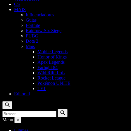
CS
MAIS
Influenciadores
Guias
Fortnite
Rainbow Six Siege
PUBG
Dota 2
Mais
Mobile Legends
Honor of Kings
Apex Legends
Farlight 84
Wild Rift: LoL
Rocket League
Pokémon UNITE
TFT
Editorial
Buscar
Buscar
Buscar
por:
Menu
×
Últimas