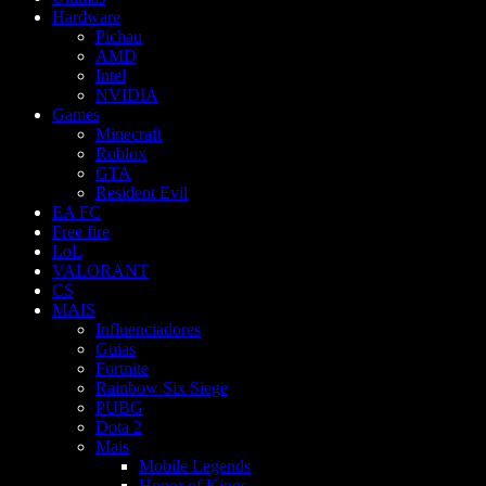
Hardware
Pichau
AMD
Intel
NVIDIA
Games
Minecraft
Roblox
GTA
Resident Evil
EA FC
Free fire
LoL
VALORANT
CS
MAIS
Influenciadores
Guias
Fortnite
Rainbow Six Siege
PUBG
Dota 2
Mais
Mobile Legends
Honor of Kings