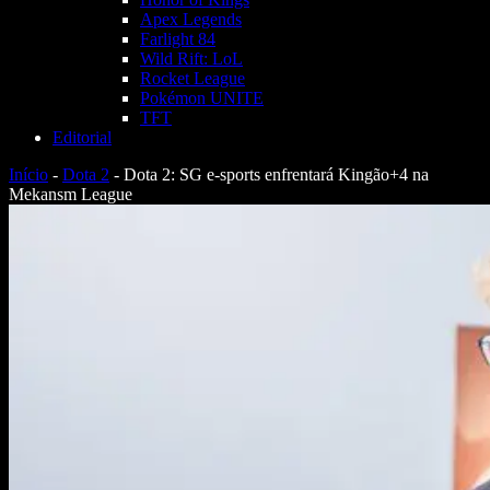
Apex Legends
Farlight 84
Wild Rift: LoL
Rocket League
Pokémon UNITE
TFT
Editorial
Início
-
Dota 2
-
Dota 2: SG e-sports enfrentará Kingão+4 na
Mekansm League