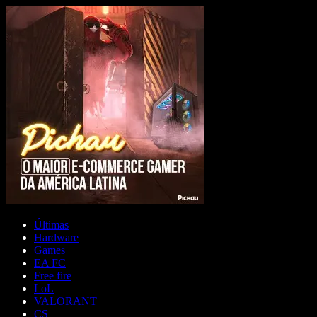
Últimas
Hardware
Games
EA FC
Free fire
LoL
VALORANT
CS