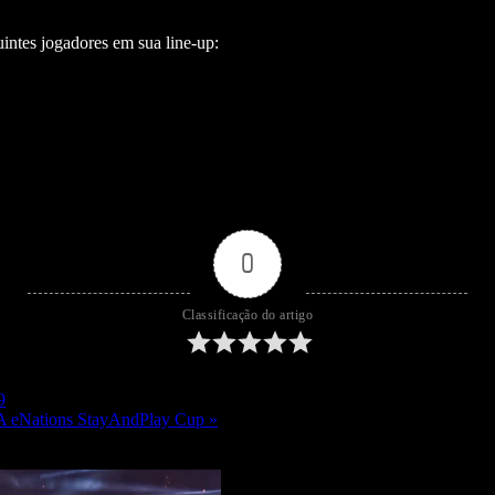
intes jogadores em sua line-up:
0
Classificação do artigo
9
FA eNations StayAndPlay Cup »