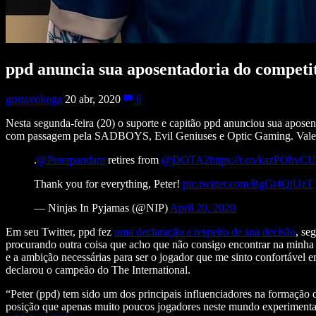
ppd anuncia sua aposentadoria do competit
gustavokoga
20 abr, 2020
0
Nesta segunda-feira (20) o suporte e capitão ppd anunciou sua apose
com passagem pela SADBOYS, Evil Geniuses e Optic Gaming. Vale le
.
@Peterpandam
retires from
@DOTA2
https://t.co/kazPObvC
Thank you for everything, Peter!
pic.twitter.com/BgGt4QjUzT
— Ninjas In Pyjamas (@NIP)
April 20, 2020
Em seu Twitter, ppd fez
uma declaração a respeito de sua decisão
, se
procurando outra coisa que acho que não consigo encontrar na minha 
e a ambição necessárias para ser o jogador que me sinto confortável e
declarou o campeão do The International.
“Peter (ppd) tem sido um dos principais influenciadores na formação
posição que apenas muito poucos jogadores neste mundo experimentam.