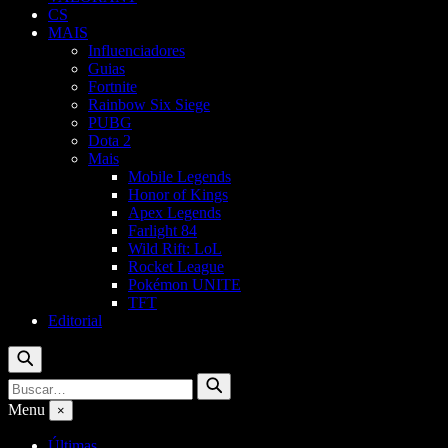
CS
MAIS
Influenciadores
Guias
Fortnite
Rainbow Six Siege
PUBG
Dota 2
Mais
Mobile Legends
Honor of Kings
Apex Legends
Farlight 84
Wild Rift: LoL
Rocket League
Pokémon UNITE
TFT
Editorial
Buscar
Buscar
Buscar
por:
Menu
×
Últimas