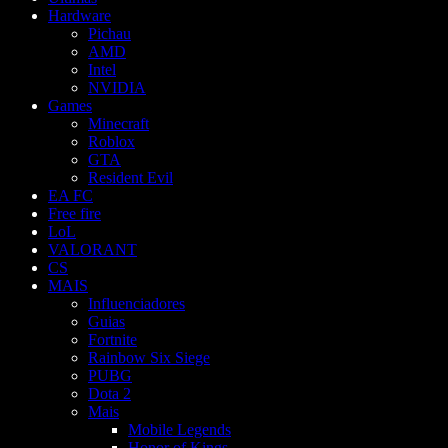
Hardware
Pichau
AMD
Intel
NVIDIA
Games
Minecraft
Roblox
GTA
Resident Evil
EA FC
Free fire
LoL
VALORANT
CS
MAIS
Influenciadores
Guias
Fortnite
Rainbow Six Siege
PUBG
Dota 2
Mais
Mobile Legends
Honor of Kings