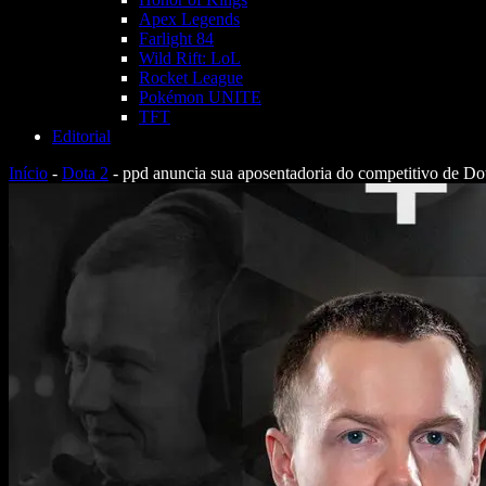
Apex Legends
Farlight 84
Wild Rift: LoL
Rocket League
Pokémon UNITE
TFT
Editorial
Início
-
Dota 2
-
ppd anuncia sua aposentadoria do competitivo de Do