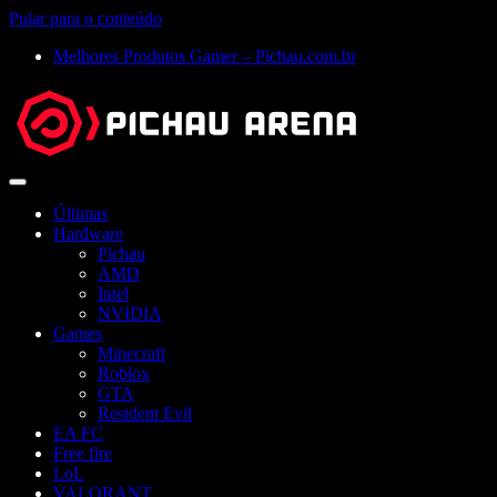
Pular para o conteúdo
Melhores Produtos Gamer – Pichau.com.br
Abrir
menu
Últimas
Hardware
Pichau
AMD
Intel
NVIDIA
Games
Minecraft
Roblox
GTA
Resident Evil
EA FC
Free fire
LoL
VALORANT