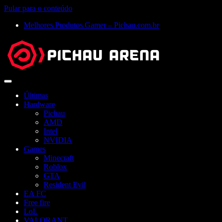
Pular para o conteúdo
Melhores Produtos Gamer – Pichau.com.br
Abrir
menu
Últimas
Hardware
Pichau
AMD
Intel
NVIDIA
Games
Minecraft
Roblox
GTA
Resident Evil
EA FC
Free fire
LoL
VALORANT