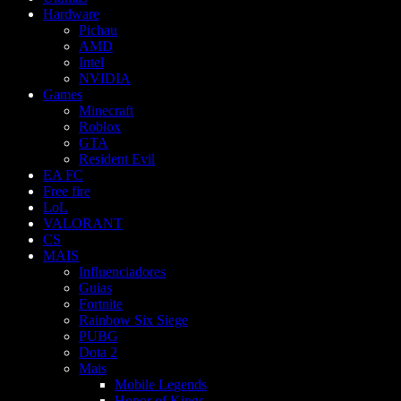
Hardware
Pichau
AMD
Intel
NVIDIA
Games
Minecraft
Roblox
GTA
Resident Evil
EA FC
Free fire
LoL
VALORANT
CS
MAIS
Influenciadores
Guias
Fortnite
Rainbow Six Siege
PUBG
Dota 2
Mais
Mobile Legends
Honor of Kings