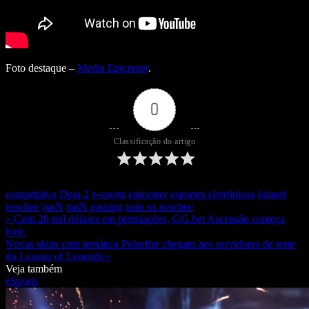
Foto destaque –
Media Epicenter
.
0
Classificação do artigo
competitivo
Dota 2
e-sports
epicenter
esportes eletrônicos
kingrd
newbee
paiN
paiN gaming
pain vs newbee
« Com 20 mil dólares em premiações, GG.bet Ascensão começa
hoje.
Novas skins com temática Pulsefire chegam aos servidores de teste
do League of Legends »
Veja também
eSports