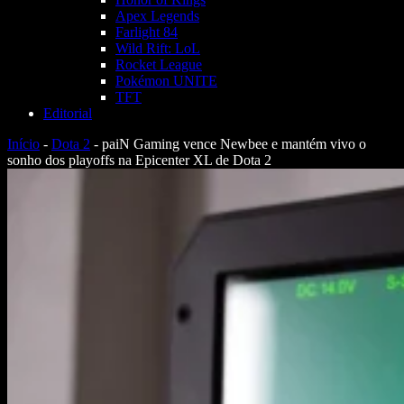
Apex Legends
Farlight 84
Wild Rift: LoL
Rocket League
Pokémon UNITE
TFT
Editorial
Início
-
Dota 2
-
paiN Gaming vence Newbee e mantém vivo o
sonho dos playoffs na Epicenter XL de Dota 2