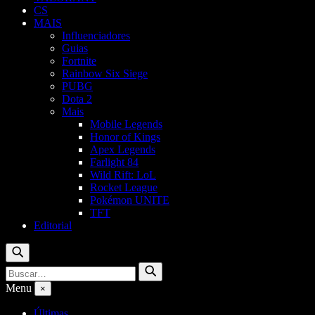
CS
MAIS
Influenciadores
Guias
Fortnite
Rainbow Six Siege
PUBG
Dota 2
Mais
Mobile Legends
Honor of Kings
Apex Legends
Farlight 84
Wild Rift: LoL
Rocket League
Pokémon UNITE
TFT
Editorial
Buscar
Buscar
Buscar
por:
Menu
×
Últimas