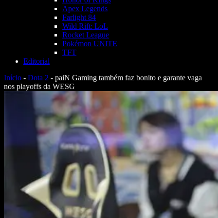
Apex Legends
Farlight 84
Wild Rift: LoL
Rocket League
Pokémon UNITE
TFT
Editorial
Início
-
Dota 2
-
paiN Gaming também faz bonito e garante vaga
nos playoffs da WESG