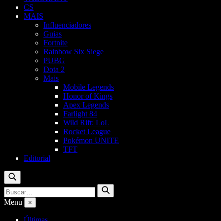
CS
MAIS
Influenciadores
Guias
Fortnite
Rainbow Six Siege
PUBG
Dota 2
Mais
Mobile Legends
Honor of Kings
Apex Legends
Farlight 84
Wild Rift: LoL
Rocket League
Pokémon UNITE
TFT
Editorial
Buscar
Buscar
Buscar
por:
Menu
×
Últimas