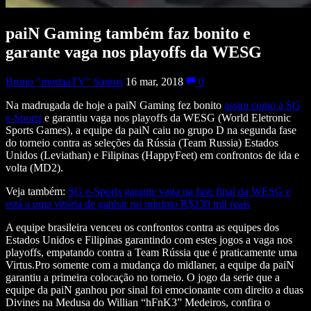
paiN Gaming também faz bonito e
garante vaga nos playoffs da WESG
Bruno "mortaaTV" Santos
16 mar, 2018
0
Na madrugada de hoje a paiN Gaming fez bonito
assim como a SG
e-Sports
e garantiu vaga nos playoffs da WESG (World Eletronic
Sports Games), a equipe da paiN caiu no grupo D na segunda fase
do torneio contra as seleções da Rússia (Team Russia) Estados
Unidos (Leviathan) e Filipinas (HappyFeet) em confrontos de ida e
volta (MD2).
Veja também:
SG e-Sports garante vaga na fase final da WESG e
está a uma vitória de ganhar no mínimo R$230 mil reais
A equipe brasileira venceu os confrontos contra as equipes dos
Estados Unidos e Filipinas garantindo com estes jogos a vaga nos
playoffs, empatando contra a Team Rússia que é praticamente uma
Virtus.Pro somente com a mudança do midlaner, a equipe da paiN
garantiu a primeira colocação no torneio. O jogo da serie que a
equipe da paiN ganhou por sinal foi emocionante com direito a duas
Divines na Medusa do Willian “hFnK3” Medeiros, confira o