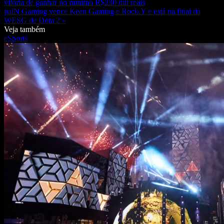
vitória de ganhar no mínimo R$230 mil reais
paiN Gaming vence Keen Gaming e Rock.Y e está na final da
WESG de Dota 2 »
Veja também
eSports