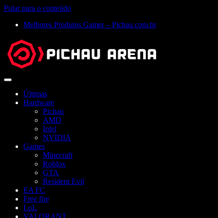
Pular para o conteúdo
Melhores Produtos Gamer – Pichau.com.br
Abrir
menu
Últimas
Hardware
Pichau
AMD
Intel
NVIDIA
Games
Minecraft
Roblox
GTA
Resident Evil
EA FC
Free fire
LoL
VALORANT