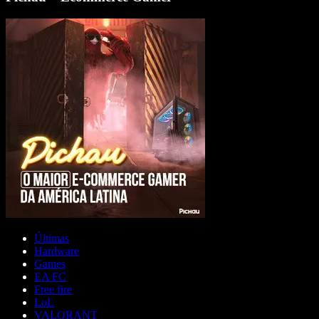
Últimas
Hardware
Games
EA FC
Free fire
LoL
VALORANT