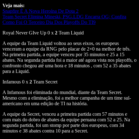
Veja mais:
Snapfire É A Nova Heroína De Dota 2
Team Secret Elimina Mineski, PSG.LDG Encarra OG; Confira
Como Foi O Terceiro Dia Dos Playoffs Do TI9
Royal Never GIve Up 0 x
2
Team Liquid
A equipe da Team Liquid voltou ao seus eixos, os europeus
venceram a equipe da RNG pelo placar de 2×0 na melhor de três.
Na primeira partida, a equipe venceu por 35 minutos e 25 a 15
abates. Na segunda partida foi a maior até agora vista nos playoffs, o
confronto chegou até uma hora e 18 minutos , com 52 a 35 abates
para a Liquid.
Infamous 0 x
2
Team Secret
A Infamous foi eliminada do mundial, diante da Team Secret.
Mesmo com a eliminação, foi a melhor campanha de um time sul-
americano em uma edição de TI na história.
A equipe da Secret, venceu a primeira partida com 57 minutos e
com mais do dobro de abates da equipe peruana com 52 a 25. Na
segunda partida, foi um stomp por parte dos europeus, com 34
minutos e 38 abates contra 10 para a Secret.