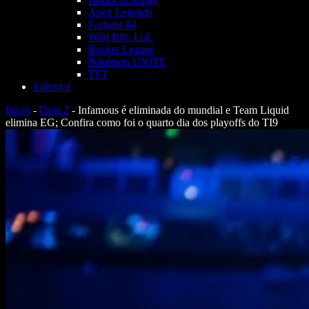
Apex Legends
Farlight 84
Wild Rift: LoL
Rocket League
Pokémon UNITE
TFT
Editorial
Início
-
Dota 2
-
Infamous é eliminada do mundial e Team Liquid
elimina EG; Confira como foi o quarto dia dos playoffs do TI9