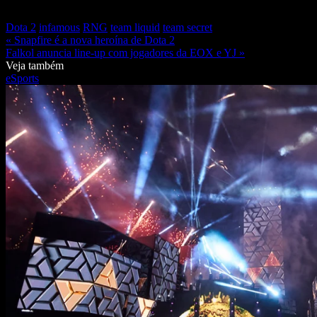
Dota 2
infamous
RNG
team liquid
team secret
« Snapfire é a nova heroína de Dota 2
Falkol anuncia line-up com jogadores da EOX e YJ »
Veja também
eSports