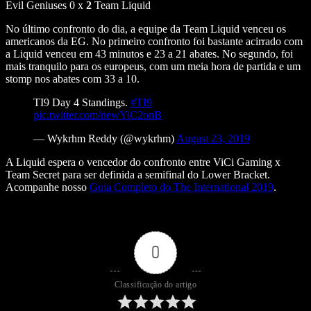
Evil Geniuses 0 x
2
Team Liquid
No último confronto do dia, a equipe da Team Liquid venceu os
americanos da EG. No primeiro confronto foi bastante acirrado com
a Liquid venceu em 43 minutos e 23 a 21 abates. No segundo, foi
mais tranquilo para os europeus, com um meia hora de partida e um
stomp nos abates com 33 a 10.
TI9 Day 4 Standings.
#TI9
pic.twitter.com/newYiC2onB
— Wykrhm Reddy (@wykrhm)
August 23, 2019
A Liquid espera o vencedor do confronto entre ViCi Gaming x
Team Secret para ser definida a semifinal do Lower Bracket.
Acompanhe nosso
Guia Completo do The International 2019
.
0
Classificação do artigo