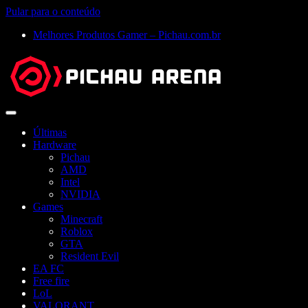
Pular para o conteúdo
Melhores Produtos Gamer – Pichau.com.br
Abrir
menu
Últimas
Hardware
Pichau
AMD
Intel
NVIDIA
Games
Minecraft
Roblox
GTA
Resident Evil
EA FC
Free fire
LoL
VALORANT