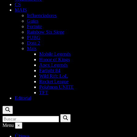
CS
MAIS
Influenciadores
Guias
Fortnite
Rainbow Six Siege
PUBG
Dota 2
Mais
Mobile Legends
Honor of Kings
Apex Legends
Farlight 84
Wild Rift: LoL
Rocket League
Pokémon UNITE
TFT
Editorial
Buscar
Buscar
Buscar
por:
Menu
×
Últimas