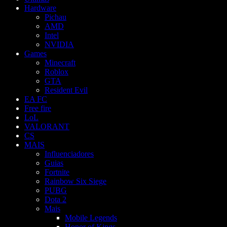
Hardware
Pichau
AMD
Intel
NVIDIA
Games
Minecraft
Roblox
GTA
Resident Evil
EA FC
Free fire
LoL
VALORANT
CS
MAIS
Influenciadores
Guias
Fortnite
Rainbow Six Siege
PUBG
Dota 2
Mais
Mobile Legends
Honor of Kings