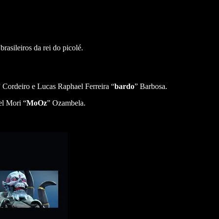
rasileiros da rei do picolé.
” Cordeiro e Lucas Raphael Ferreira “
bardo
” Barbosa.
el Mori “
MoOz
” Ozambela.