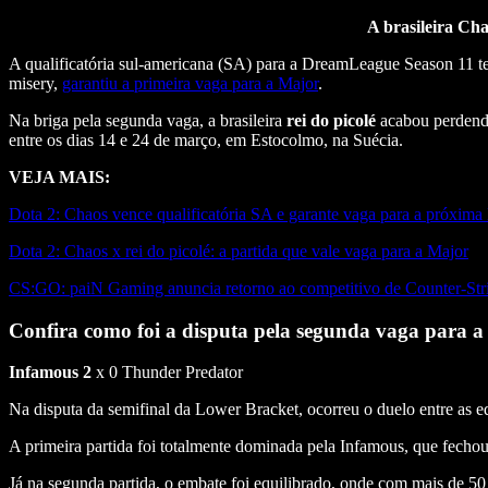
A brasileira Cha
A qualificatória sul-americana (SA) para a DreamLeague Season 11 t
misery,
garantiu a primeira vaga para a Major
.
Na briga pela segunda vaga, a brasileira
rei do picolé
acabou perdendo
entre os dias 14 e 24 de março, em Estocolmo, na Suécia.
VEJA MAIS:
Dota 2: Chaos vence qualificatória SA e garante vaga para a próxima
Dota 2: Chaos x rei do picolé: a partida que vale vaga para a Major
CS:GO: paiN Gaming anuncia retorno ao competitivo de Counter-Stri
Confira como foi a disputa pela segunda vaga para 
Infamous 2
x 0 Thunder Predator
Na disputa da semifinal da Lower Bracket, ocorreu o duelo entre as 
A primeira partida foi totalmente dominada pela Infamous, que fecho
Já na segunda partida, o embate foi equilibrado, onde com mais de 5