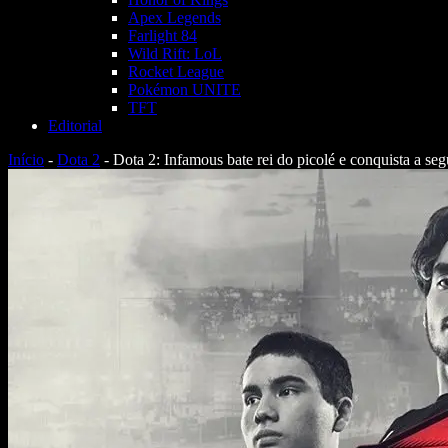
Apex Legends
Farlight 84
Wild Rift: LoL
Rocket League
Pokémon UNITE
TFT
Editorial
Início
-
Dota 2
-
Dota 2: Infamous bate rei do picolé e conquista a se