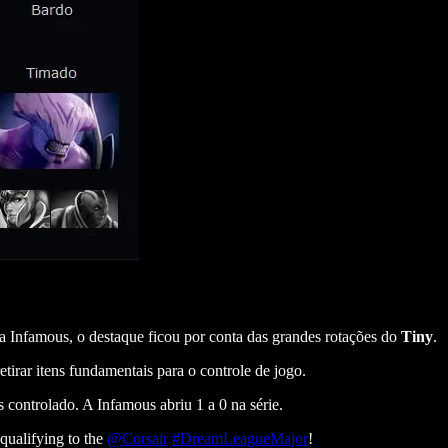
da Infamous, o destaque ficou por conta das grandes rotações do
Tiny
.
tirar itens fundamentais para o controle de jogo.
 controlado. A Infamous abriu 1 a 0 na série.
ualifying to the
@Corsair
#DreamLeagueMajor
!