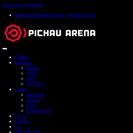
Pular para o conteúdo
Melhores Produtos Gamer – Pichau.com.br
Abrir
menu
Últimas
Hardware
Pichau
AMD
Intel
NVIDIA
Games
Minecraft
Roblox
GTA
Resident Evil
EA FC
Free fire
LoL
VALORANT