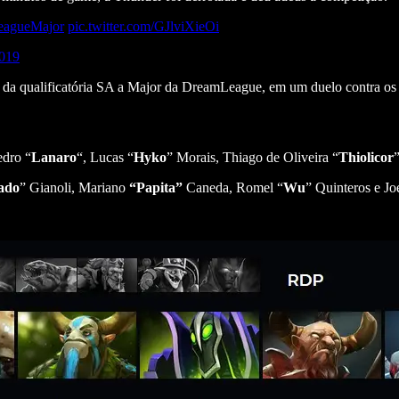
agueMajor
pic.twitter.com/GJlviXieOi
2019
al da qualificatória SA a Major da DreamLeague, em um duelo contra os b
edro “
Lanaro
“, Lucas “
Hyko
” Morais, Thiago de Oliveira “
Thiolicor
ado
” Gianoli, Mariano
“Papita”
Caneda, Romel “
Wu
” Quinteros e Jo