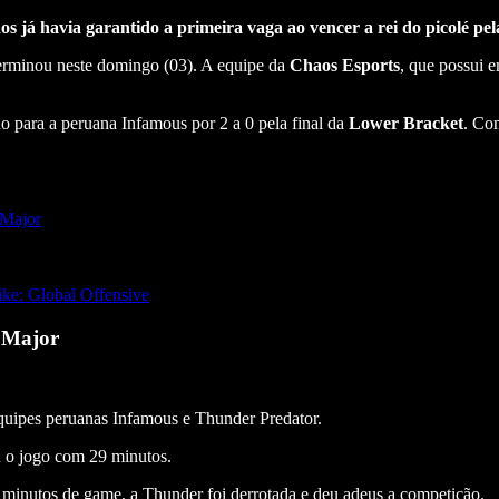
os já havia garantido a primeira vaga ao vencer a rei do picolé p
erminou neste domingo (03). A equipe da
Chaos Esports
, que possui e
 para a peruana Infamous por 2 a 0 pela final da
Lower Bracket
. Com
 Major
ke: Global Offensive
a Major
equipes peruanas Infamous e Thunder Predator.
u o jogo com 29 minutos.
0 minutos de game, a Thunder foi derrotada e deu adeus a competição.