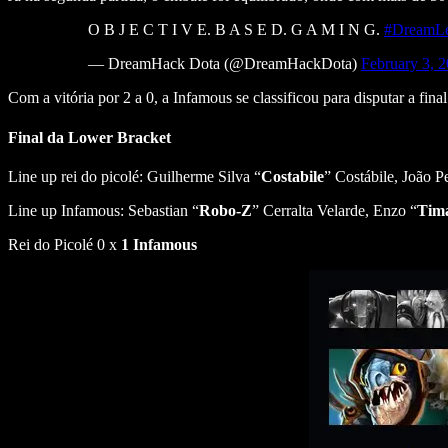
O B J E C T I V E. B A S E D. G A M I N G.
#DreamLe
— DreamHack Dota (@DreamHackDota)
February 3, 
Com a vitória por 2 a 0, a Infamous se classificou para disputar a fin
Final da Lower Bracket
Line up rei do picolé: Guilherme Silva “
Costabile
” Costábile, João P
Line up Infamous: Sebastian “
Robo-Z
” Cerralta Velarde, Enzo “
Tim
Rei do Picolé 0 x
1 Infamous