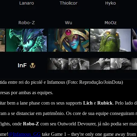
rtida entre rei do picolé e Infamous (Foto: Reprodução/JoinDota)
presas por ambas as equipes.
eitar bem a lane phase com os seus supports
Lich
e
Rubick
. Pelo lado 
ram a se distanciar em patrimônio. Os core de sua equipe conseguiram re
fights, onde
Robo-Z
com seu
Outworld Devourer, já não podia ser mais
game!
@Infamous_GG
take Game 1 – they're only one game away from q