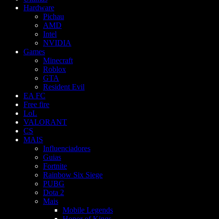
Hardware
Pichau
AMD
Intel
NVIDIA
Games
Minecraft
Roblox
GTA
Resident Evil
EA FC
Free fire
LoL
VALORANT
CS
MAIS
Influenciadores
Guias
Fortnite
Rainbow Six Siege
PUBG
Dota 2
Mais
Mobile Legends
Honor of Kings