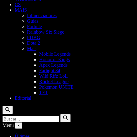
CS
MAIS
Influenciadores
Guias
Fortnite
Rainbow Six Siege
PUBG
Dota 2
Mais
Mobile Legends
Honor of Kings
Apex Legends
Farlight 84
Wild Rift: LoL
Rocket League
Pokémon UNITE
TFT
Editorial
Buscar
Buscar
Buscar
por:
Menu
×
Últimas