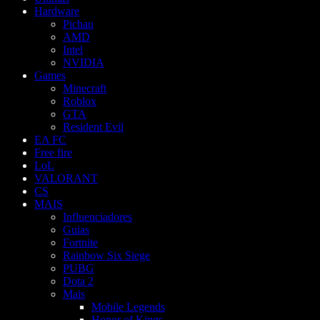
Hardware
Pichau
AMD
Intel
NVIDIA
Games
Minecraft
Roblox
GTA
Resident Evil
EA FC
Free fire
LoL
VALORANT
CS
MAIS
Influenciadores
Guias
Fortnite
Rainbow Six Siege
PUBG
Dota 2
Mais
Mobile Legends
Honor of Kings