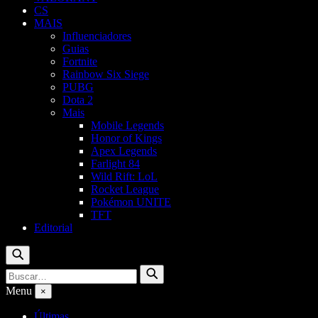
CS
MAIS
Influenciadores
Guias
Fortnite
Rainbow Six Siege
PUBG
Dota 2
Mais
Mobile Legends
Honor of Kings
Apex Legends
Farlight 84
Wild Rift: LoL
Rocket League
Pokémon UNITE
TFT
Editorial
Buscar
Buscar
Buscar
por:
Menu
×
Últimas