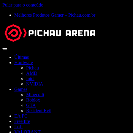
Pular para o conteúdo
Melhores Produtos Gamer – Pichau.com.br
Abrir
menu
Últimas
Hardware
Pichau
AMD
Intel
NVIDIA
Games
Minecraft
Roblox
GTA
Resident Evil
EA FC
Free fire
LoL
VALORANT