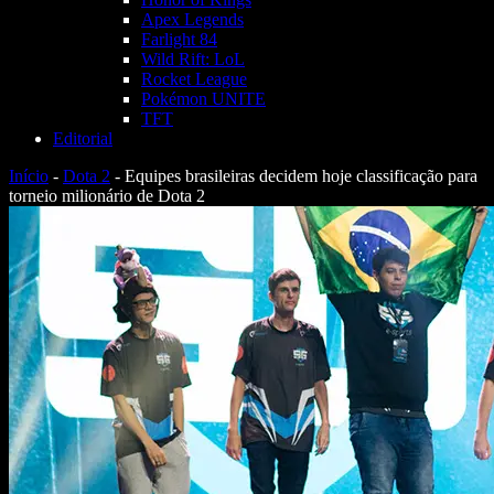
Apex Legends
Farlight 84
Wild Rift: LoL
Rocket League
Pokémon UNITE
TFT
Editorial
Início
-
Dota 2
-
Equipes brasileiras decidem hoje classificação para
torneio milionário de Dota 2