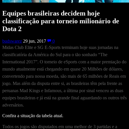
Equipes brasileiras decidem hoje
classificação para torneio milionário de
Dota 2
budswarez
29 jun, 2017
0
Midas Club Elite e SG E-Sports terminam hoje suas jornadas na
classificatória da América do Sul para o tão sonhado “The
International 2017”. O torneio de eSports com a maior premiação do
mundo atualmente está chegando em quase 20 Milhões de dólares,
convertendo para nossa moeda, são mais de 65 milhões de Reais em
jogo. Mas além da disputa entre si, as brasileiras têm pela frente as
peruanas Mad Kings e Infamous, a última por sinal venceu as duas
equipes brasileiras e já está na grande final aguardando os outros três
adversários.
Confira a situação da tabela atual.
Todos os jogos são disputados em uma melhor de 3 partidas e a