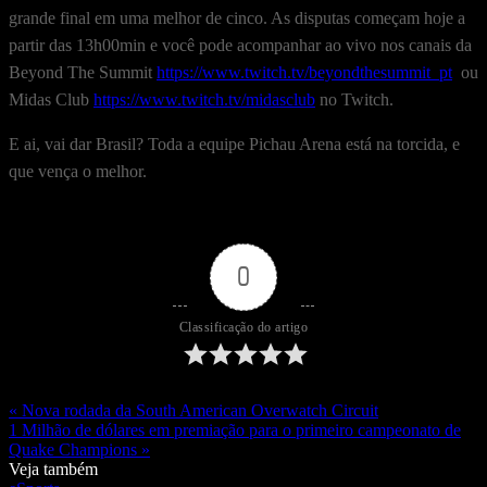
grande final em uma melhor de cinco. As disputas começam hoje a
partir das 13h00min e você pode acompanhar ao vivo nos canais da
Beyond The Summit
https://www.twitch.tv/beyondthesummit_pt
ou
Midas Club
https://www.twitch.tv/midasclub
no Twitch.
E ai, vai dar Brasil? Toda a equipe Pichau Arena está na torcida, e
que vença o melhor.
0
Classificação do artigo
« Nova rodada da South American Overwatch Circuit
1 Milhão de dólares em premiação para o primeiro campeonato de
Quake Champions »
Veja também