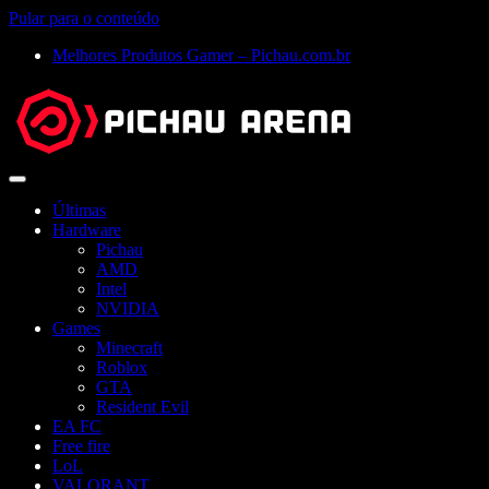
Pular para o conteúdo
Melhores Produtos Gamer – Pichau.com.br
Abrir
menu
Últimas
Hardware
Pichau
AMD
Intel
NVIDIA
Games
Minecraft
Roblox
GTA
Resident Evil
EA FC
Free fire
LoL
VALORANT