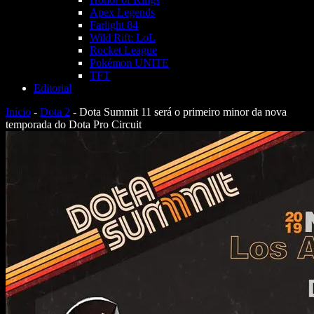
Apex Legends
Farlight 84
Wild Rift: LoL
Rocket League
Pokémon UNITE
TFT
Editorial
Início
-
Dota 2
-
Dota Summit 11 será o primeiro minor da nova
temporada do Dota Pro Circuit