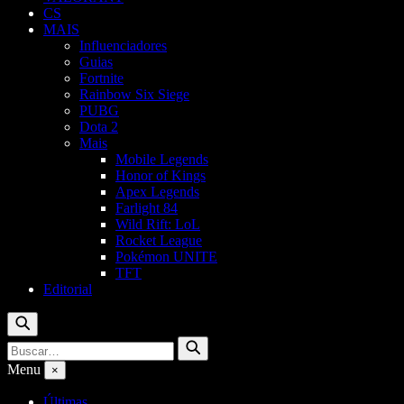
CS
MAIS
Influenciadores
Guias
Fortnite
Rainbow Six Siege
PUBG
Dota 2
Mais
Mobile Legends
Honor of Kings
Apex Legends
Farlight 84
Wild Rift: LoL
Rocket League
Pokémon UNITE
TFT
Editorial
Buscar
Buscar
Buscar
por:
Menu
×
Últimas