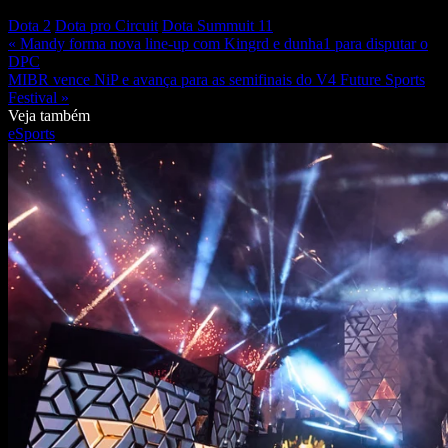
Dota 2
Dota pro Circuit
Dota Summuit 11
« Mandy forma nova line-up com Kingrd e dunha1 para disputar o
DPC
MIBR vence NiP e avança para as semifinais do V4 Future Sports
Festival »
Veja também
eSports