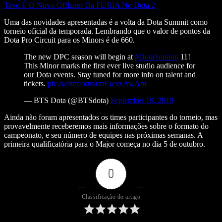
Tavo É O Novo Offlaner Da FURIA No Dota 2
Uma das novidades apresentadas é a volta da Dota Summit como
torneio oficial da temporada. Lembrando que o valor de pontos da
Dota Pro Circuit para os Minors é de 660.
The new DPC season will begin at
#DotaSummit
11!
This Minor marks the first ever live studio audience for
our Dota events. Stay tuned for more info on talent and
tickets.
pic.twitter.com/rmEwxxAwAm
— BTS Dota (@BTSdota)
September 19, 2019
Ainda não foram apresentados os times participantes do torneio, mas
provavelmente receberemos mais informações sobre o formato do
campeonato, e seu número de equipes nas próximas semanas. A
primeira qualificatória para o Major começa no dia 5 de outubro.
0
Classificação do artigo