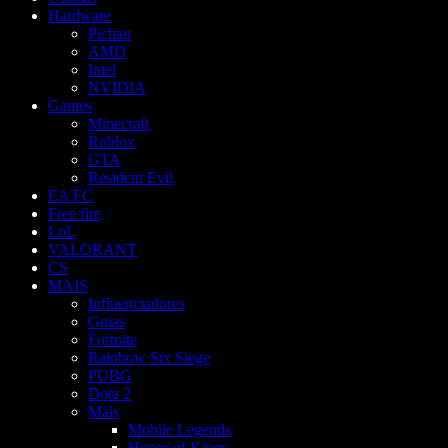
Hardware
Pichau
AMD
Intel
NVIDIA
Games
Minecraft
Roblox
GTA
Resident Evil
EA FC
Free fire
LoL
VALORANT
CS
MAIS
Influenciadores
Guias
Fortnite
Rainbow Six Siege
PUBG
Dota 2
Mais
Mobile Legends
Honor of Kings