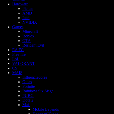
Hardware
Pichau
AMD
Intel
NVIDIA
Games
Minecraft
Roblox
GTA
Resident Evil
EA FC
Free fire
LoL
VALORANT
CS
MAIS
Influenciadores
Guias
Fortnite
Rainbow Six Siege
PUBG
Dota 2
Mais
Mobile Legends
Honor of Kings