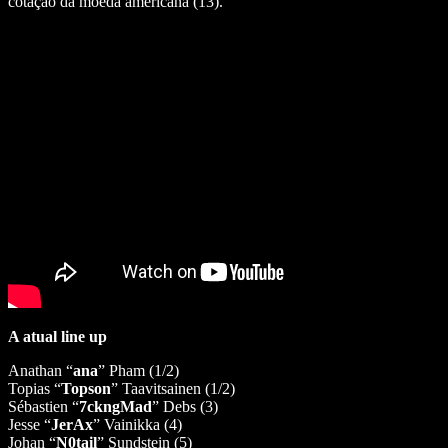
cotação da moeda americana (13).
A atual line up
Anathan “
ana
” Pham (1/2)
Topias “
Topson
” Taavitsainen (1/2)
Sébastien “
7ckngMad
” Debs (3)
Jesse “
JerAx
” Vainikka (4)
Johan “
N0tail
” Sundstein (5)