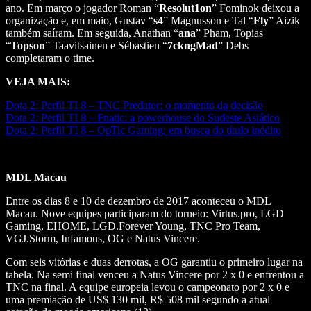
ano. Em março o jogador Roman “
Resolut1on
” Fominok deixou a
organização e, em maio, Gustav “
s4
” Magnusson e Tal “
Fly
” Aizik
também saíram. Em seguida, Anathan “
ana
” Pham, Topias
“
Topson
” Taavitsainen e Sébastien “
7ckngMad
” Debs
completaram o time.
VEJA MAIS:
Dota 2: Perfil TI 8 – TNC Predator: o momento da decisão
Dota 2: Perfil TI 8 – Fnatic: a powerhouse do Sudeste Asiático
Dota 2: Perfil TI 8 – OpTic Gaming: em busca do título inédito
MDL Macau
Entre os dias 8 e 10 de dezembro de 2017 aconteceu o MDL
Macau. Nove equipes participaram do torneio: Virtus.pro, LGD
Gaming, EHOME, LGD.Forever Young, TNC Pro Team,
VGJ.Storm, Infamous, OG e Natus Vincere.
Com seis vitórias e duas derrotas, a OG garantiu o primeiro lugar na
tabela. Na semi final venceu a Natus Vincere por 2 x 0 e enfrentou a
TNC na final. A equipe europeia levou o campeonato por 2 x 0 e
uma premiação de US$ 130 mil, R$ 508 mil segundo a atual