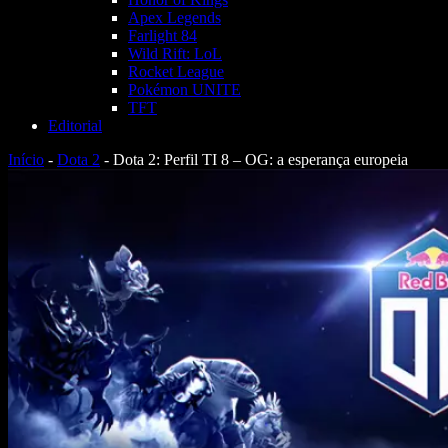
Apex Legends
Farlight 84
Wild Rift: LoL
Rocket League
Pokémon UNITE
TFT
Editorial
Início
-
Dota 2
-
Dota 2: Perfil TI 8 – OG: a esperança europeia