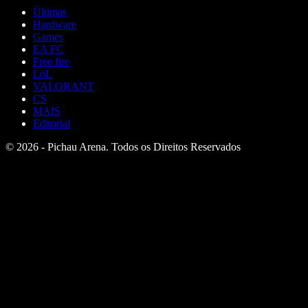
Últimas
Hardware
Games
EA FC
Free fire
LoL
VALORANT
CS
MAIS
Editorial
© 2026 - Pichau Arena. Todos os Direitos Reservados