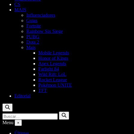
CS
MAIS
Influenciadores
Guias
Fortnite
Rainbow Six Siege
PUBG
Dota 2
Mais
Mobile Legends
Honor of Kings
Apex Legends
Farlight 84
Wild Rift: LoL
Rocket League
Pokémon UNITE
TFT
Editorial
Buscar
Buscar
Buscar
por:
Menu
×
Últimas