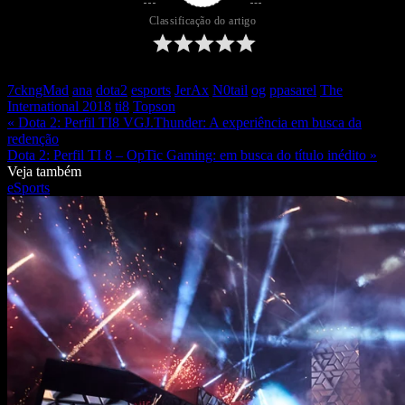
Classificação do artigo
7ckngMad
ana
dota2
esports
JerAx
N0tail
og
ppasarel
The
International 2018
ti8
Topson
« Dota 2: Perfil TI8 VGJ.Thunder: A experiência em busca da
redenção
Dota 2: Perfil TI 8 – OpTic Gaming: em busca do título inédito »
Veja também
eSports