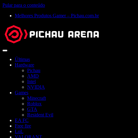
Pular para o conteúdo
Melhores Produtos Gamer – Pichau.com.br
Abrir
menu
Últimas
Hardware
Pichau
AMD
Intel
NVIDIA
Games
Minecraft
Roblox
GTA
Resident Evil
EA FC
Free fire
LoL
VALORANT