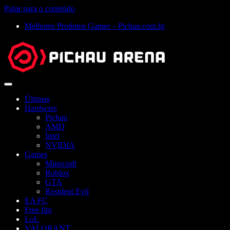
Pular para o conteúdo
Melhores Produtos Gamer – Pichau.com.br
Abrir
menu
Últimas
Hardware
Pichau
AMD
Intel
NVIDIA
Games
Minecraft
Roblox
GTA
Resident Evil
EA FC
Free fire
LoL
VALORANT