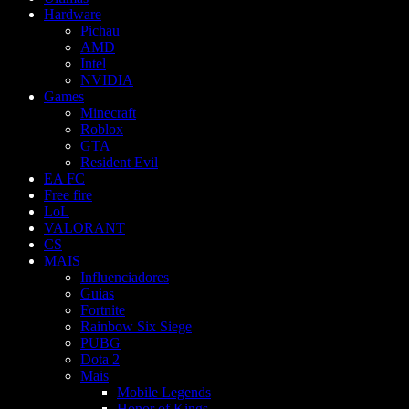
Hardware
Pichau
AMD
Intel
NVIDIA
Games
Minecraft
Roblox
GTA
Resident Evil
EA FC
Free fire
LoL
VALORANT
CS
MAIS
Influenciadores
Guias
Fortnite
Rainbow Six Siege
PUBG
Dota 2
Mais
Mobile Legends
Honor of Kings