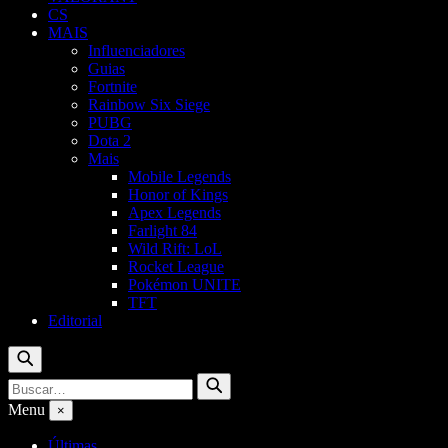
CS
MAIS
Influenciadores
Guias
Fortnite
Rainbow Six Siege
PUBG
Dota 2
Mais
Mobile Legends
Honor of Kings
Apex Legends
Farlight 84
Wild Rift: LoL
Rocket League
Pokémon UNITE
TFT
Editorial
Buscar
Buscar
Buscar
por:
Menu
×
Últimas