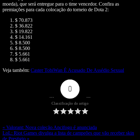
moeda), que será entregue para o time vencedor. Confira as
premiações para cada colocação do torneio de Dota 2:
$ 70.873
$ 36.822
$ 19.822
$ 14.161
$ 8.500
$ 8.500
$ 5.661
$ 5.661
Veja também:
Caster TobiWan É Acusado De Assédio Sexual
0
Classificação do artigo
« Valorant: Nova coleção Ancifogo é anunciada
LoL: Riot Games divulga a lista de campeões que vão receber skin
de Prestigio »