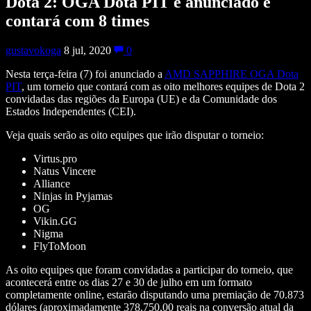
Dota 2: OGA Dota PIT é anunciado e
contará com 8 times
gustavokoga
8 jul, 2020
0
Nesta terça-feira (7) foi anunciado a
AMD SAPPHIRE OGA Dota
PIT
, um torneio que contará com as oito melhores equipes de Dota 2
convidadas das regiões da Europa (UE) e da Comunidade dos
Estados Independentes (CEI).
Veja quais serão as oito equipes que irão disputar o torneio:
Virtus.pro
Natus Vincere
Alliance
Ninjas in Pyjamas
OG
Vikin.GG
Nigma
FlyToMoon
As oito equipes que foram convidadas a participar do torneio, que
acontecerá entre os dias 27 e 30 de julho em um formato
completamente online, estarão disputando uma premiação de 70.873
dólares (aproximadamente 378.750,00 reais na conversão atual da