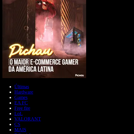
Últimas
Hardware
Games
EA FC
Free fire
LoL
VALORANT
CS
MAIS