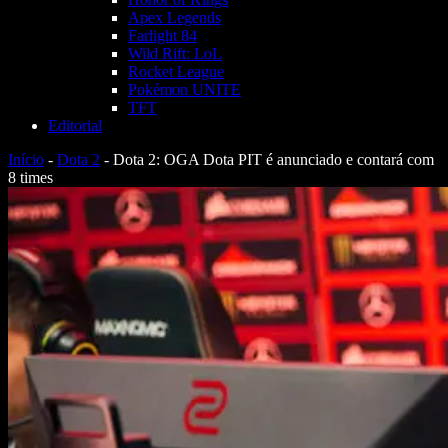
Apex Legends
Farlight 84
Wild Rift: LoL
Rocket League
Pokémon UNITE
TFT
Editorial
Início
-
Dota 2
-
Dota 2: OGA Dota PIT é anunciado e contará com
8 times