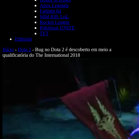
Apex Legends
Farlight 84
Wild Rift: LoL
Rocket League
Pokémon UNITE
TFT
Editorial
Início
-
Dota 2
-
Bug no Dota 2 é descoberto em meio a
qualificatória do The International 2018