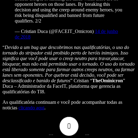
opponent heroes on those lanes. By breaking this
decision and using the creep around enemy heroes, you
risk being disqualified and banned from future
qualifiers. 2/2
— Cristian Duca (@FACEIT_Omicron)
14 de junho
de 2018
“
Devido a um bug que descobrimos nas qualificatórias, o uso do
tornado do stripador está proibido perto de heróis inimigos. Isso
significa que você pode usar o creep neutro para travar,atacar,
bloquear, mas não está permitido usar o tornado. O uso do tornado
está liberado somente para farmar outros creeps neutros, ou farmar
lanes sem oponentes. Por quebrar está decisão, você pode ser
desclassificado e banido de futuros
” Cristian “
TheOminicron
”
Duca – Administrador da FaceIT, plataforma que gerencia as
qualificatórias do TI8.
As qualificatória continuam e você pode acompanhar todas as
noticias
clicando aqui
.
0