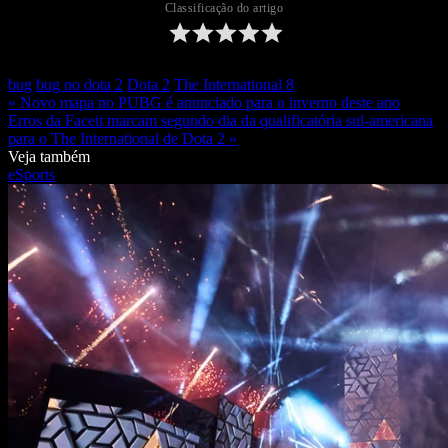
Classificação do artigo
bug
bug no dota 2
Dota 2
The International 8
« Novo mapa no PUBG é anunciado para o inverno deste ano
Erros da Faceit marcam segundo dia da qualificatória sul-americana
para o The International de Dota 2 »
Veja também
eSports