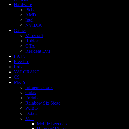
Hardware
Pichau
AMD
Intel
NVIDIA
Games
Minecraft
Roblox
GTA
Resident Evil
EA FC
Free fire
LoL
VALORANT
CS
MAIS
Influenciadores
Guias
Fortnite
Rainbow Six Siege
PUBG
Dota 2
Mais
Mobile Legends
Honor of Kings