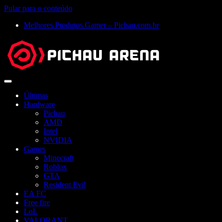
Pular para o conteúdo
Melhores Produtos Gamer – Pichau.com.br
Abrir
menu
Últimas
Hardware
Pichau
AMD
Intel
NVIDIA
Games
Minecraft
Roblox
GTA
Resident Evil
EA FC
Free fire
LoL
VALORANT