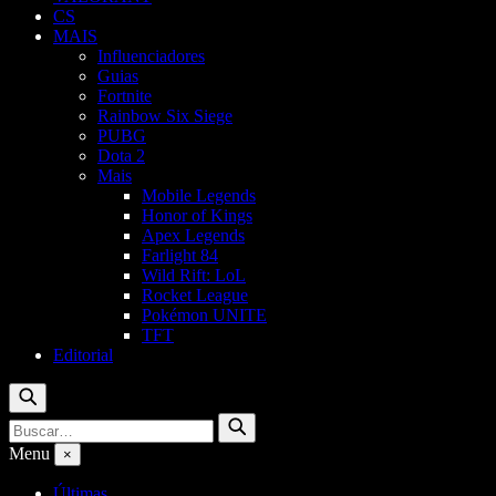
CS
MAIS
Influenciadores
Guias
Fortnite
Rainbow Six Siege
PUBG
Dota 2
Mais
Mobile Legends
Honor of Kings
Apex Legends
Farlight 84
Wild Rift: LoL
Rocket League
Pokémon UNITE
TFT
Editorial
Buscar
Buscar
Buscar
por:
Menu
×
Últimas