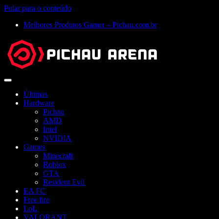
Pular para o conteúdo
Melhores Produtos Gamer – Pichau.com.br
Abrir
menu
Últimas
Hardware
Pichau
AMD
Intel
NVIDIA
Games
Minecraft
Roblox
GTA
Resident Evil
EA FC
Free fire
LoL
VALORANT