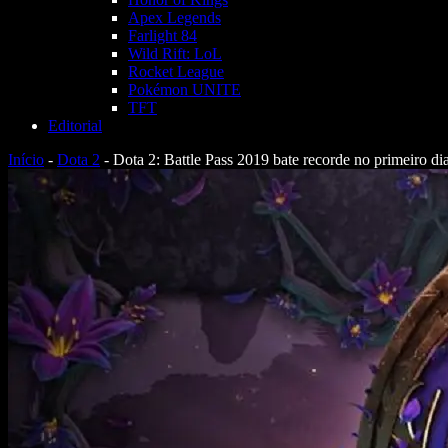
Apex Legends
Farlight 84
Wild Rift: LoL
Rocket League
Pokémon UNITE
TFT
Editorial
Início
-
Dota 2
-
Dota 2: Battle Pass 2019 bate recorde no primeiro d