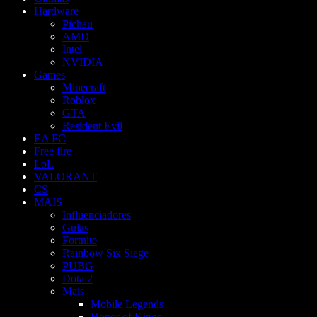
Hardware
Pichau
AMD
Intel
NVIDIA
Games
Minecraft
Roblox
GTA
Resident Evil
EA FC
Free fire
LoL
VALORANT
CS
MAIS
Influenciadores
Guias
Fortnite
Rainbow Six Siege
PUBG
Dota 2
Mais
Mobile Legends
Honor of Kings