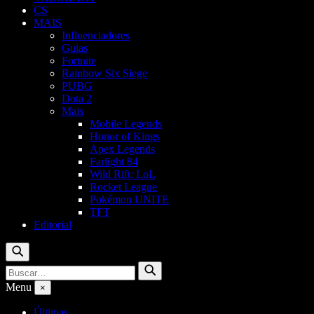
CS
MAIS
Influenciadores
Guias
Fortnite
Rainbow Six Siege
PUBG
Dota 2
Mais
Mobile Legends
Honor of Kings
Apex Legends
Farlight 84
Wild Rift: LoL
Rocket League
Pokémon UNITE
TFT
Editorial
Buscar
Buscar
Buscar
por:
Menu
×
Últimas