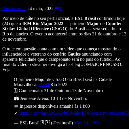
Pedro Freitas
24 maio, 2022
0
Por meio de tuíte no seu perfil oficial, a
ESL Brasil
confirmou hoje
(24) que o
IEM Rio Major 2022
— primeiro
Major
de
Counter-
Strike: Global Offensive
(
CS:GO
) do Brasil
—
será sediado no
Rio de janeiro. O evento acontecerá entre os dias 31 de outubro e 13
de novembro.
O tuíte em questão conta com um vídeo que começa mostrando o
influenciador e veterano do cenário
Gaules
anunciando com
aparente felicidade que o campeonato
será no país do futebol. Ao
final do vídeo o streamer divulga a hashtag #OMAJORÉNOSSO.
Veja:
O primeiro Major de CS:GO do Brasil será na Cidade
Maravilhosa.
#IEM
Rio 2022
🗓️ Campeonato: 31 de Outubro-13 de Novembro
🏟️ Jeunesse Arena: 10-13 de Novembro
🎟️ Ingressos disponíveis amanhã às 14:00
🔗
https://t.co/vnargYCxAM
#OMajorÉNosso
pic.twitter.com
— ESL Brasil 🇧🇷 (@eslbrasil)
May 24, 2022