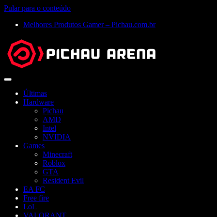
Pular para o conteúdo
Melhores Produtos Gamer – Pichau.com.br
Abrir
menu
Últimas
Hardware
Pichau
AMD
Intel
NVIDIA
Games
Minecraft
Roblox
GTA
Resident Evil
EA FC
Free fire
LoL
VALORANT