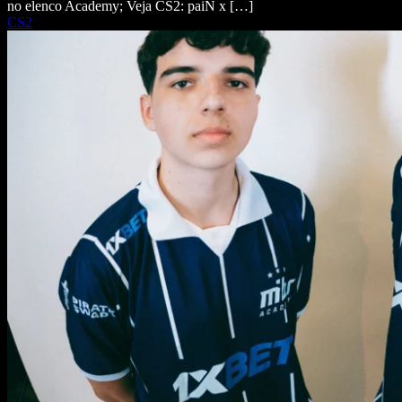
no elenco Academy; Veja CS2: paiN x […]
CS2