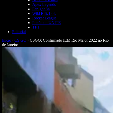
Apex Legends
Farlight 84
Wild Rift: LoL
Rocket League
Pokémon UNITE
TFT
Editorial
Início
-
CS:GO
-
CSGO: Confirmado IEM Rio Major 2022 no Rio
de Janeiro