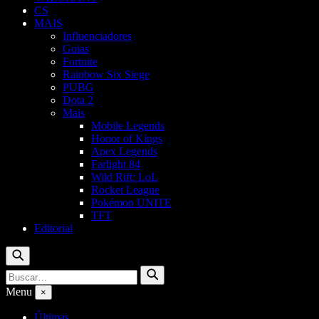
CS
MAIS
Influenciadores
Guias
Fortnite
Rainbow Six Siege
PUBG
Dota 2
Mais
Mobile Legends
Honor of Kings
Apex Legends
Farlight 84
Wild Rift: LoL
Rocket League
Pokémon UNITE
TFT
Editorial
Buscar
Buscar
Buscar
por:
Menu
×
Últimas