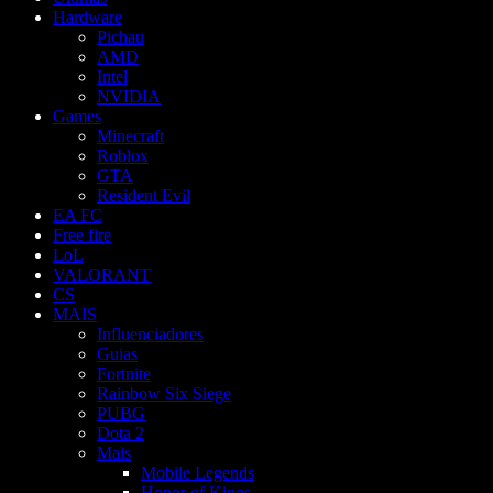
Hardware
Pichau
AMD
Intel
NVIDIA
Games
Minecraft
Roblox
GTA
Resident Evil
EA FC
Free fire
LoL
VALORANT
CS
MAIS
Influenciadores
Guias
Fortnite
Rainbow Six Siege
PUBG
Dota 2
Mais
Mobile Legends
Honor of Kings