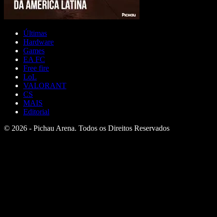
Últimas
Hardware
Games
EA FC
Free fire
LoL
VALORANT
CS
MAIS
Editorial
© 2026 - Pichau Arena. Todos os Direitos Reservados