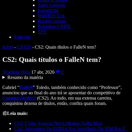
Apex Legends
Farlight 84
Wild Rift: LoL
Rocket League
Pokémon UNITE
TFT
Editorial
Início
-
CS:GO
-
CS2: Quais títulos o FalleN tem?
CS2: Quais títulos o FalleN tem?
Wladimir Neto
17 abr, 2026
0
Resumo da matéria
Gabriel “
FalleN
” Toledo, também conhecido como “Professor”,
anunciou que ao final do ano irá se aposentar do competitivo de
Counter-Strike 2
(CS2). Ao todo, em sua extensa carreira,
conquistou dezena de títulos, então, confira quais foram.
📰
Leia mais:
CS2: Clube Anuncia Novo Mentor; Saiba Mais
CS2: Adversário Da FURIA Nas Semifinais Do IEM Rio É