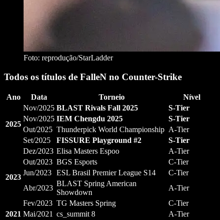
Foto: reprodução/StarLadder
Todos os títulos de FalleN no Counter-Strike
Ano
Data
Torneio
Nível
Nov/2025
BLAST Rivals Fall 2025
S-Tier
Nov/2025
IEM Chengdu 2025
S-Tier
2025
Out/2025
Thunderpick World Championship
A-Tier
Set/2025
FISSURE Playground #2
S-Tier
Dez/2023
Elisa Masters Espoo
A-Tier
Out/2023
BGS Esports
C-Tier
Jun/2023
ESL Brasil Premier League S14
C-Tier
2023
BLAST Spring American
Abr/2023
A-Tier
Showdown
Fev/2023
TG Masters Spring
C-Tier
2021
Mai/2021
cs_summit 8
A-Tier