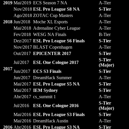
2019
Mai/2019
ECS Season 7 NA
A-Tier
Nov/2018
ESL Pro League S8 NA
S-Tier
Ago/2018
ZOTAC Cup Masters
A-Tier
2018
Jun/2018
Moche XL Esports
A-Tier
Mai/2018
Adrenaline Cyber League
A-Tier
Fev/2018
WESG NA Finals
B-Tier
Dez/2017
ESL Pro League S6 Finals
S-Tier
Nov/2017
BLAST Copenhagen
A-Tier
Out/2017
EPICENTER 2017
S-Tier
S-Tier
Jul/2017
ESL One Cologne 2017
(Major)
2017
Jun/2017
ECS S3 Finals
S-Tier
Jun/2017
DreamHack Summer
A-Tier
Mai/2017
ESL Pro League S5 NA
S-Tier
Mai/2017
IEM Sydney
S-Tier
Abr/2017
cs_summit 1
A-Tier
S-Tier
Jul/2016
ESL One Cologne 2016
(Major)
Mai/2016
ESL Pro League S3 Finals
S-Tier
Mai/2016
DreamHack Austin
A-Tier
2016
Abr/2016
ESL Pro League S3 NA
S-Tier