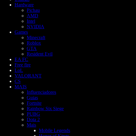
Hardware
Pichau
AMD
Intel
NVIDIA
Games
Minecraft
Roblox
GTA
Resident Evil
EA FC
Free fire
LoL
VALORANT
CS
MAIS
Influenciadores
Guias
Fortnite
Rainbow Six Siege
PUBG
Dota 2
Mais
Mobile Legends
Honor of Kings