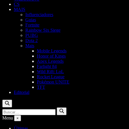
CS
MAIS
Influenciadores
Guias
Fortnite
Rainbow Six Siege
PUBG
Dota 2
Mais
Mobile Legends
Honor of Kings
Apex Legends
Farlight 84
Wild Rift: LoL
Rocket League
Pokémon UNITE
TFT
Editorial
Buscar
Buscar
Buscar
por:
Menu
×
Últimas