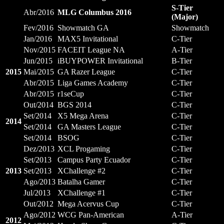
S-Tier
Abr/2016
MLG Columbus 2016
(Major)
Fev/2016
Showmatch GA
Showmatch
Jan/2016
MAX5 Invitational
C-Tier
Nov/2015
FACEIT League NA
A-Tier
Jun/2015
iBUYPOWER Invitational
B-Tier
2015
Mai/2015
GA Razer League
C-Tier
Abr/2015
Liga Games Academy
C-Tier
Abr/2015
r1seCup
C-Tier
Out/2014
BGS 2014
C-Tier
Set/2014
X5 Mega Arena
C-Tier
2014
Set/2014
GA Masters League
C-Tier
Set/2014
BSOG
C-Tier
Dez/2013
XCL Progaming
C-Tier
Set/2013
Campus Party Ecuador
C-Tier
2013
Set/2013
XChallenge #2
C-Tier
Ago/2013
Batalha Gamer
C-Tier
Jul/2013
XChallenge #1
C-Tier
Out/2012
Mega Acervus Cup
C-Tier
Ago/2012
WCG Pan-American
A-Tier
2012