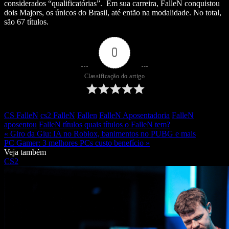
considerados “qualificatórias”. Em sua carreira, FalleN conquistou
dois Majors, os únicos do Brasil, até então na modalidade. No total,
são 67 títulos.
0
Classificação do artigo
CS FalleN
cs2 FalleN
Fallen
FalleN Aposentadoria
FalleN
aposentou
FalleN títulos
quais títulos o FalleN tem?
« Giro da Giu: IA no Roblox, banimentos no PUBG e mais
PC Gamer: 3 melhores PCs custo benefício »
Veja também
CS2