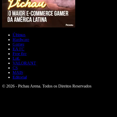
Últimas
Hardware
Games
EA FC
Free fire
LoL
VALORANT
CS
MAIS
Editorial
© 2026 - Pichau Arena. Todos os Direitos Reservados