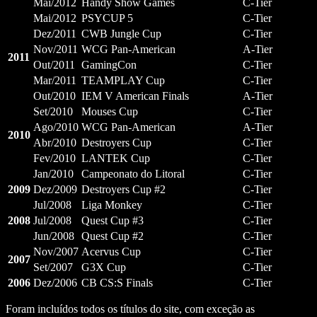
Mai/2012
Handy Show Games
C-Tier
Mai/2012
PSYCUP 5
C-Tier
Dez/2011
CWB Jungle Cup
C-Tier
Nov/2011
WCG Pan-American
A-Tier
2011
Out/2011
GamingCon
C-Tier
Mar/2011
TEAMPLAY Cup
C-Tier
Out/2010
IEM V American Finals
A-Tier
Set/2010
Mouses Cup
C-Tier
Ago/2010
WCG Pan-American
A-Tier
2010
Abr/2010
Destroyers Cup
C-Tier
Fev/2010
LANTEK Cup
C-Tier
Jan/2010
Campeonato do Litoral
C-Tier
2009
Dez/2009
Destroyers Cup #2
C-Tier
Jul/2008
Liga Monkey
C-Tier
2008
Jul/2008
Quest Cup #3
C-Tier
Jun/2008
Quest Cup #2
C-Tier
Nov/2007
Acervus Cup
C-Tier
2007
Set/2007
G3X Cup
C-Tier
2006
Dez/2006
CB CS:S Finals
C-Tier
Foram incluídos todos os títulos do site, com exceção as