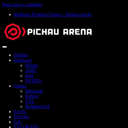
Pular para o conteúdo
Melhores Produtos Gamer – Pichau.com.br
Abrir
menu
Últimas
Hardware
Pichau
AMD
Intel
NVIDIA
Games
Minecraft
Roblox
GTA
Resident Evil
EA FC
Free fire
LoL
VALORANT