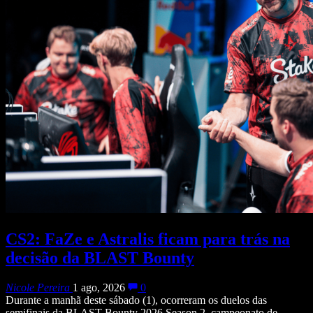
CS2: FaZe e Astralis ficam para trás na
decisão da BLAST Bounty
Nicole Pereira
1 ago, 2026
0
Durante a manhã deste sábado (1), ocorreram os duelos das
semifinais da BLAST Bounty 2026 Season 2, campeonato de