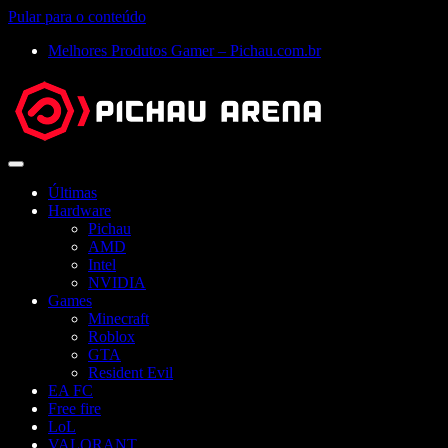
Pular para o conteúdo
Melhores Produtos Gamer – Pichau.com.br
Abrir
menu
Últimas
Hardware
Pichau
AMD
Intel
NVIDIA
Games
Minecraft
Roblox
GTA
Resident Evil
EA FC
Free fire
LoL
VALORANT