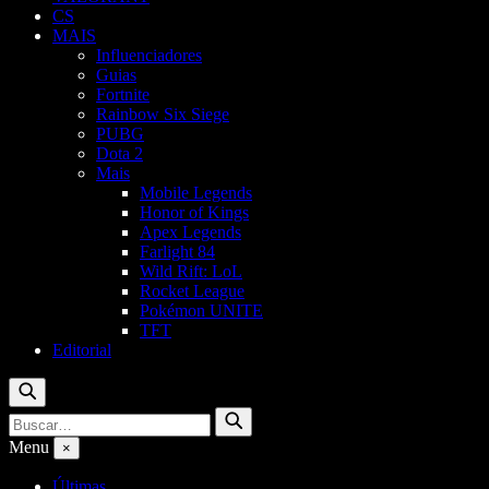
CS
MAIS
Influenciadores
Guias
Fortnite
Rainbow Six Siege
PUBG
Dota 2
Mais
Mobile Legends
Honor of Kings
Apex Legends
Farlight 84
Wild Rift: LoL
Rocket League
Pokémon UNITE
TFT
Editorial
Buscar
Buscar
Buscar
por:
Menu
×
Últimas