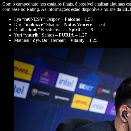
Com o campeonato nos estágios finais, é possível analisar algumas esta
com base no Rating. As informações estão disponíveis no site da
HL
Ilya “
m0NESY
” Osipov –
Falcons
– 1.58
Drin “
makazze
” Shaqiri –
Natus
Vincere
– 1.34
Danil “
donk
” Kryshkovets –
Spirit
– 1.28
Yuri “
yuurih
” Santos –
FURIA
– 1.27
Mathieu “
ZywOo
” Herbaut –
Vitality
– 1.25