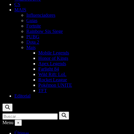
CS
MAIS
Influenciadores
Guias
Fortnite
Rainbow Six Siege
PUBG
Dota 2
Mais
Mobile Legends
Honor of Kings
Apex Legends
Farlight 84
Wild Rift: LoL
Rocket League
Pokémon UNITE
TFT
Editorial
Buscar
Buscar
Buscar
por:
Menu
×
Últimas