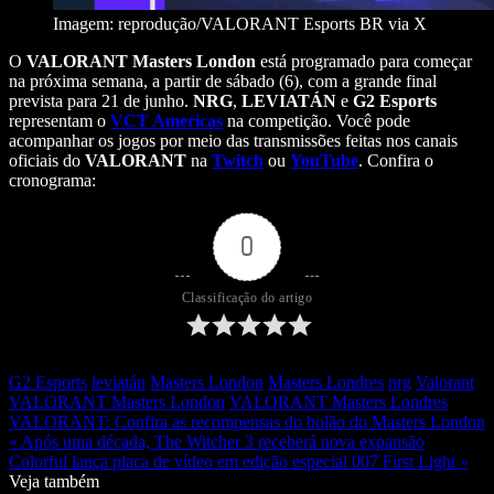
Imagem: reprodução/VALORANT Esports BR via X
O
VALORANT Masters London
está programado para começar
na próxima semana, a partir de sábado (6), com a grande final
prevista para 21 de junho.
NRG
,
LEVIATÁN
e
G2 Esports
representam o
VCT Americas
na competição. Você pode
acompanhar os jogos por meio das transmissões feitas nos canais
oficiais do
VALORANT
na
Twitch
ou
YouTube
. Confira o
cronograma:
0
Classificação do artigo
G2 Esports
leviatán
Masters London
Masters Londres
nrg
Valorant
VALORANT Masters London
VALORANT Masters Londres
VALORANT: Confira as recompensas do bolão do Masters London
« Após uma década, The Witcher 3 receberá nova expansão
Colorful lança placa de vídeo em edição especial 007 First Light »
Veja também