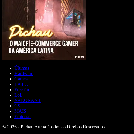
Últimas
Hardware
Games
EA FC
Free fire
LoL
VALORANT
CS
MAIS
Editorial
© 2026 - Pichau Arena. Todos os Direitos Reservados