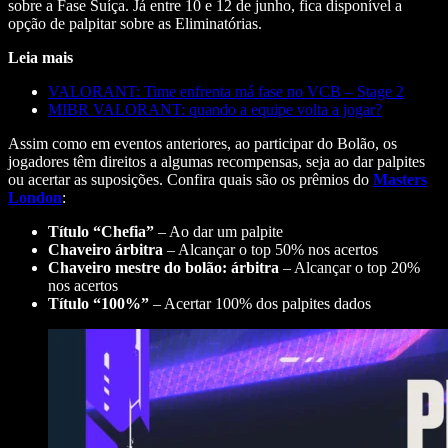
sobre a Fase Suíça. Já entre 10 e 12 de junho, fica disponível a
opção de palpitar sobre as Eliminatórias.
Leia mais
VALORANT: Time enfrenta má fase no VCB – Stage 2
MIBR VALORANT: quando a equipe volta a jogar?
Assim como em eventos anteriores, ao participar do Bolão, os
jogadores têm direitos a algumas recompensas, seja ao dar palpites
ou acertar as suposições. Confira quais são os prêmios do
Masters
London
:
Título “Chefia”
– Ao dar um palpite
Chaveiro árbitra
– Alcançar o top 50% nos acertos
Chaveiro mestre do bolão: árbitra
– Alcançar o top 20%
nos acertos
Título “100%”
– Acertar 100% dos palpites dados