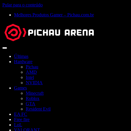
Pular para o conteúdo
Melhores Produtos Gamer – Pichau.com.br
Abrir
menu
Últimas
Hardware
Pichau
AMD
Intel
NVIDIA
Games
Minecraft
Roblox
GTA
Resident Evil
EA FC
Free fire
LoL
VALORANT