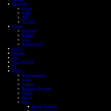
Hardware
Pichau
AMD
Intel
NVIDIA
Games
Minecraft
Roblox
GTA
Resident Evil
EA FC
Free fire
LoL
VALORANT
CS
MAIS
Influenciadores
Guias
Fortnite
Rainbow Six Siege
PUBG
Dota 2
Mais
Mobile Legends
Honor of Kings