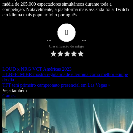
média de 205.000 espectadores simultâneos durante toda a
competição. Notavelmente, a plataforma mais assistida foi a
Twitch
e o idioma mais popular foi o português.
0
Classificação do artigo
LOUD x NRG
VCT Américas 2023
« LBFF: MIBR mostra regularidade e termina como melhor equipe
do dia
TFT terá primeiro campeonato presencial em Las Vegas »
Veja também
Games