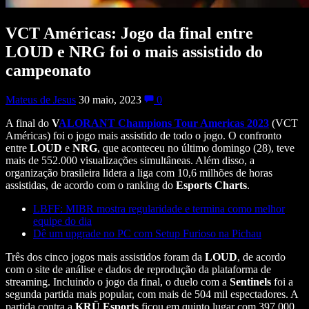
VCT Américas: Jogo da final entre
LOUD e NRG foi o mais assistido do
campeonato
Mateus de Jesus
30 maio, 2023
0
A final do
V
ALORANT Champions Tour Americas 2023
(VCT
Américas) foi o jogo mais assistido de todo o jogo. O confronto
entre
LOUD
e
NRG
, que aconteceu no último domingo (28), teve
mais de 552.000 visualizações simultâneas. Além disso, a
organização brasileira lidera a liga com 10,6 milhões de horas
assistidas, de acordo com o ranking do
Esports Charts
.
LBFF: MIBR mostra regularidade e termina como melhor
equipe do dia
Dê um upgrade no PC com Setup Furioso na Pichau
Três dos cinco jogos mais assistidos foram da
LOUD
, de acordo
com o site de análise e dados de reprodução da plataforma de
streaming. Incluindo o jogo da final, o duelo com a
Sentinels
foi a
segunda partida mais popular, com mais de 504 mil espectadores. A
partida contra a
KRÜ Esports
ficou em quinto lugar com 397.000