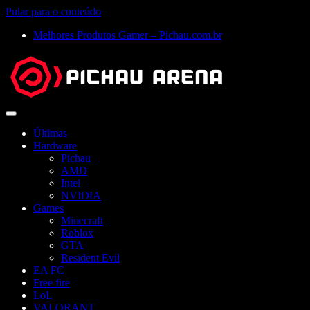
Pular para o conteúdo
Melhores Produtos Gamer – Pichau.com.br
Abrir
menu
Últimas
Hardware
Pichau
AMD
Intel
NVIDIA
Games
Minecraft
Roblox
GTA
Resident Evil
EA FC
Free fire
LoL
VALORANT