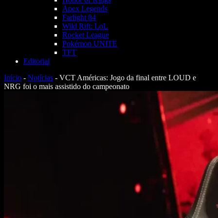
Apex Legends
Farlight 84
Wild Rift: LoL
Rocket League
Pokémon UNITE
TFT
Editorial
Início
-
Notícias
-
VCT Américas: Jogo da final entre LOUD e
NRG foi o mais assistido do campeonato