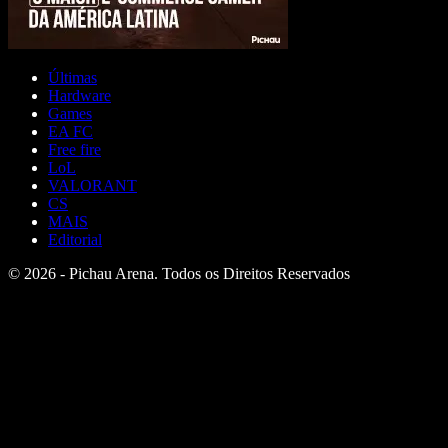
Últimas
Hardware
Games
EA FC
Free fire
LoL
VALORANT
CS
MAIS
Editorial
© 2026 - Pichau Arena. Todos os Direitos Reservados