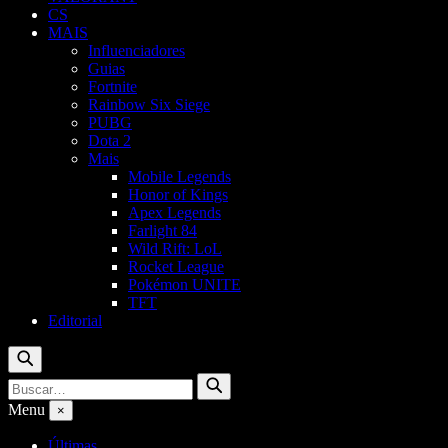
CS
MAIS
Influenciadores
Guias
Fortnite
Rainbow Six Siege
PUBG
Dota 2
Mais
Mobile Legends
Honor of Kings
Apex Legends
Farlight 84
Wild Rift: LoL
Rocket League
Pokémon UNITE
TFT
Editorial
Buscar
Buscar
Buscar
por:
Menu
×
Últimas