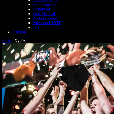
Apex Legends
Farlight 84
Wild Rift: LoL
Rocket League
Pokémon UNITE
TFT
Editorial
Início
-
Xyp9x