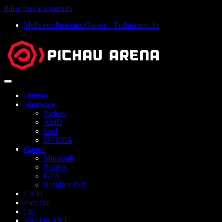
Pular para o conteúdo
Melhores Produtos Gamer – Pichau.com.br
Abrir
menu
Últimas
Hardware
Pichau
AMD
Intel
NVIDIA
Games
Minecraft
Roblox
GTA
Resident Evil
EA FC
Free fire
LoL
VALORANT