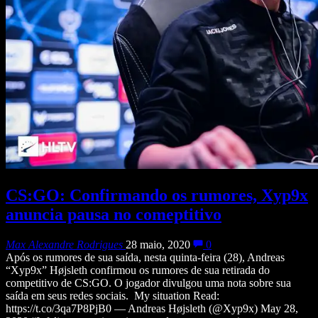
CS:GO: Confirmando os rumores, Xyp9x
anuncia pausa no comeptitivo
Max Alexandre Rodrigues
28 maio, 2020
0
Após os rumores de sua saída, nesta quinta-feira (28), Andreas
“Xyp9x” Højsleth confirmou os rumores de sua retirada do
competitivo de CS:GO. O jogador divulgou uma nota sobre sua
saída em seus redes sociais. My situation Read:
https://t.co/3qa7P8PjB0 — Andreas Højsleth (@Xyp9x) May 28,