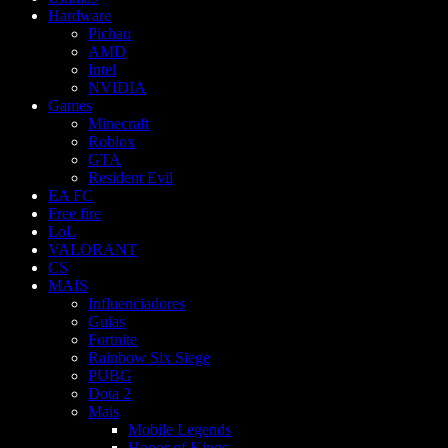
Hardware
Pichau
AMD
Intel
NVIDIA
Games
Minecraft
Roblox
GTA
Resident Evil
EA FC
Free fire
LoL
VALORANT
CS
MAIS
Influenciadores
Guias
Fortnite
Rainbow Six Siege
PUBG
Dota 2
Mais
Mobile Legends
Honor of Kings