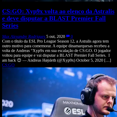
CS:GO: Xyp9x⁠ volta ao elenco da Astralis
e deve disputar a BLAST Premier Fall
Series
Max Alexandre Rodrigues
5 out, 2020
0
Com o título da ESL Pro League Season 12, a Astralis agora tem
outro motivo para comemorar. A equipe dinamarquesas recebeu a
volta de Andreas “⁠Xyp9x⁠ em sua escalação de CS:GO. O jogador
voltou para equipe e vai disputar a BLAST Premier Fall Series. I
am back 😊 — Andreas Højsleth (@Xyp9x) October 5, 2020 […]
CS:GO