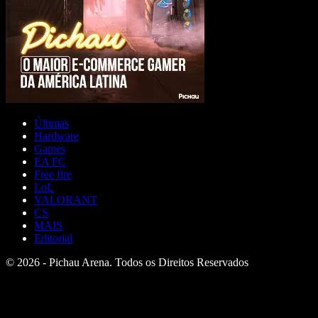
Últimas
Hardware
Games
EA FC
Free fire
LoL
VALORANT
CS
MAIS
Editorial
© 2026 - Pichau Arena. Todos os Direitos Reservados