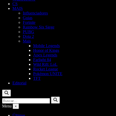
CS
MAIS
Influenciadores
Guias
Fortnite
Rainbow Six Siege
PUBG
Dota 2
Mais
Mobile Legends
Honor of Kings
Apex Legends
Farlight 84
Wild Rift: LoL
Rocket League
Pokémon UNITE
TFT
Editorial
Buscar
Buscar
Buscar
por:
Menu
×
Últimas