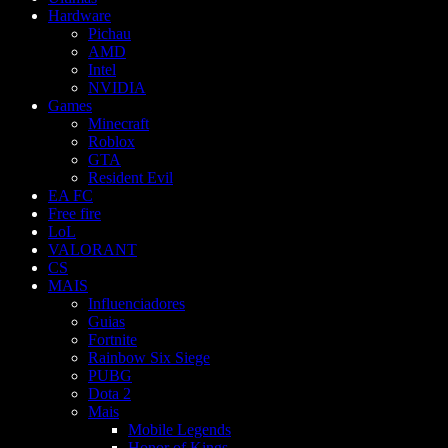
Hardware
Pichau
AMD
Intel
NVIDIA
Games
Minecraft
Roblox
GTA
Resident Evil
EA FC
Free fire
LoL
VALORANT
CS
MAIS
Influenciadores
Guias
Fortnite
Rainbow Six Siege
PUBG
Dota 2
Mais
Mobile Legends
Honor of Kings