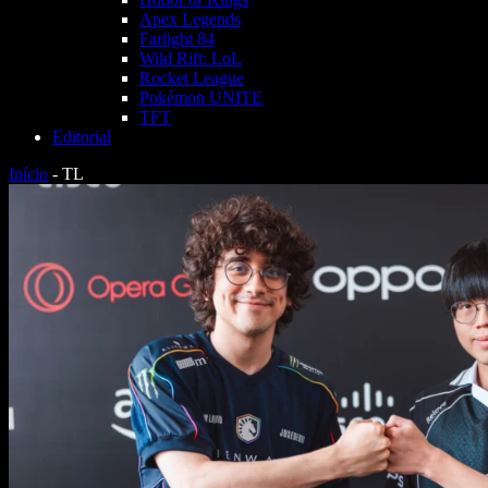
Apex Legends
Farlight 84
Wild Rift: LoL
Rocket League
Pokémon UNITE
TFT
Editorial
Início
-
TL