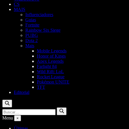
CS
MAIS
Influenciadores
Guias
Fortnite
Rainbow Six Siege
PUBG
Dota 2
Mais
Mobile Legends
Honor of Kings
Apex Legends
Farlight 84
Wild Rift: LoL
Rocket League
Pokémon UNITE
TFT
Editorial
Buscar
Buscar
Buscar
por:
Menu
×
Últimas