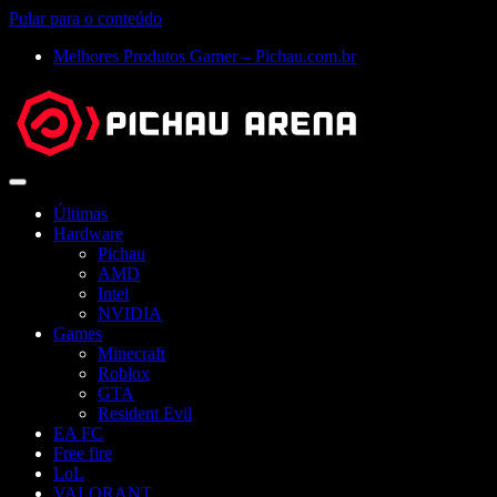
Pular para o conteúdo
Melhores Produtos Gamer – Pichau.com.br
Abrir
menu
Últimas
Hardware
Pichau
AMD
Intel
NVIDIA
Games
Minecraft
Roblox
GTA
Resident Evil
EA FC
Free fire
LoL
VALORANT