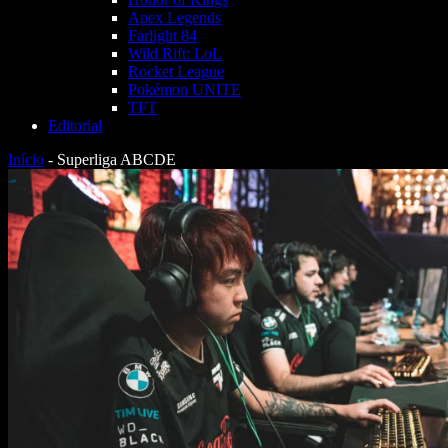
Apex Legends
Farlight 84
Wild Rift: LoL
Rocket League
Pokémon UNITE
TFT
Editorial
Início
-
Superliga ABCDE