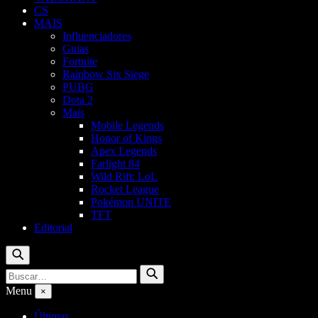
CS
MAIS
Influenciadores
Guias
Fortnite
Rainbow Six Siege
PUBG
Dota 2
Mais
Mobile Legends
Honor of Kings
Apex Legends
Farlight 84
Wild Rift: LoL
Rocket League
Pokémon UNITE
TFT
Editorial
Buscar
Buscar
Buscar
por:
Menu
×
Últimas