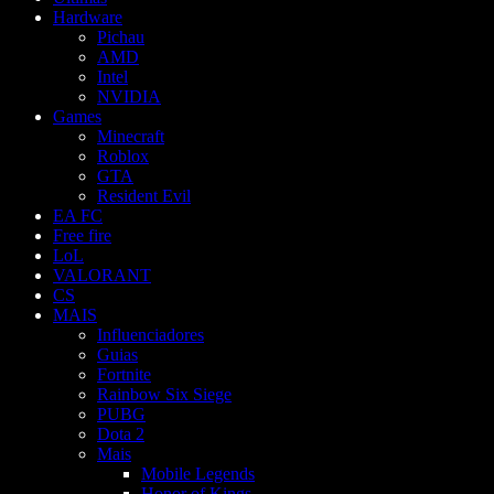
Hardware
Pichau
AMD
Intel
NVIDIA
Games
Minecraft
Roblox
GTA
Resident Evil
EA FC
Free fire
LoL
VALORANT
CS
MAIS
Influenciadores
Guias
Fortnite
Rainbow Six Siege
PUBG
Dota 2
Mais
Mobile Legends
Honor of Kings