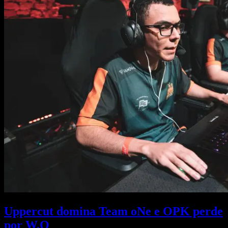
Uppercut domina Team oNe e OPK perde
por W.O