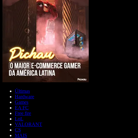
Últimas
Hardware
Games
EA FC
Free fire
LoL
VALORANT
CS
MAIS