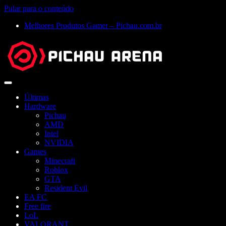
Pular para o conteúdo
Melhores Produtos Gamer – Pichau.com.br
Abrir
menu
Últimas
Hardware
Pichau
AMD
Intel
NVIDIA
Games
Minecraft
Roblox
GTA
Resident Evil
EA FC
Free fire
LoL
VALORANT