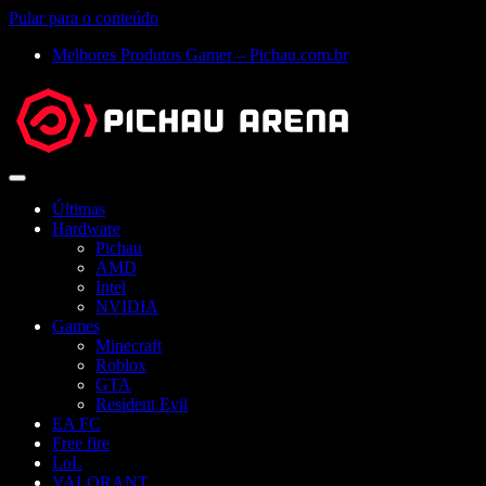
Pular para o conteúdo
Melhores Produtos Gamer – Pichau.com.br
Abrir
menu
Últimas
Hardware
Pichau
AMD
Intel
NVIDIA
Games
Minecraft
Roblox
GTA
Resident Evil
EA FC
Free fire
LoL
VALORANT