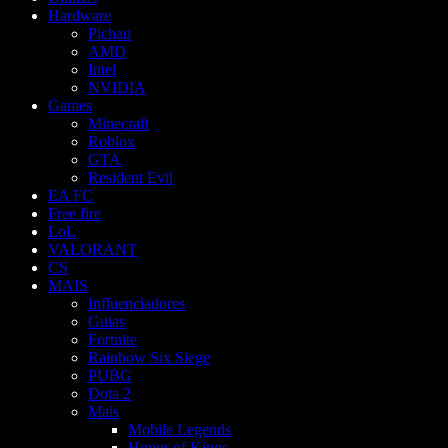
Hardware
Pichau
AMD
Intel
NVIDIA
Games
Minecraft
Roblox
GTA
Resident Evil
EA FC
Free fire
LoL
VALORANT
CS
MAIS
Influenciadores
Guias
Fortnite
Rainbow Six Siege
PUBG
Dota 2
Mais
Mobile Legends
Honor of Kings