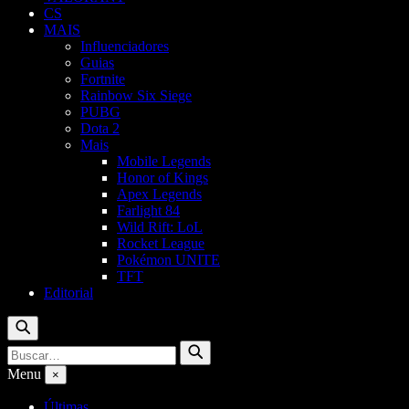
CS
MAIS
Influenciadores
Guias
Fortnite
Rainbow Six Siege
PUBG
Dota 2
Mais
Mobile Legends
Honor of Kings
Apex Legends
Farlight 84
Wild Rift: LoL
Rocket League
Pokémon UNITE
TFT
Editorial
Buscar
Buscar
Buscar
por:
Menu
×
Últimas