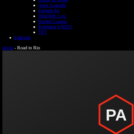
Apex Legends
Farlight 84
Wild Rift: LoL
Rocket League
Pokémon UNITE
TFT
Editorial
Início
-
Road to Rio