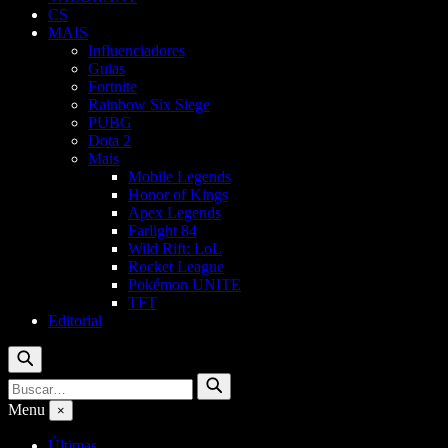
CS
MAIS
Influenciadores
Guias
Fortnite
Rainbow Six Siege
PUBG
Dota 2
Mais
Mobile Legends
Honor of Kings
Apex Legends
Farlight 84
Wild Rift: LoL
Rocket League
Pokémon UNITE
TFT
Editorial
Buscar
Buscar
Buscar
por:
Menu
×
Últimas