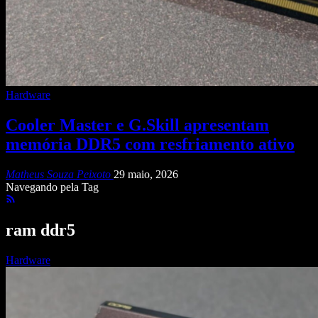
Hardware
Cooler Master e G.Skill apresentam
memória DDR5 com resfriamento ativo
Matheus Souza Peixoto
29 maio, 2026
Navegando pela Tag
ram ddr5
Hardware