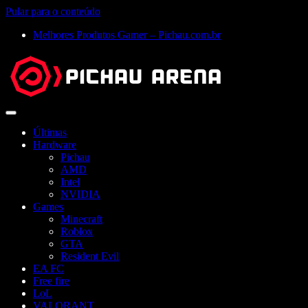
Pular para o conteúdo
Melhores Produtos Gamer – Pichau.com.br
Abrir
menu
Últimas
Hardware
Pichau
AMD
Intel
NVIDIA
Games
Minecraft
Roblox
GTA
Resident Evil
EA FC
Free fire
LoL
VALORANT