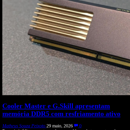
Cooler Master e G.Skill apresentam
memória DDR5 com resfriamento ativo
Matheus Souza Peixoto
29 maio, 2026
0