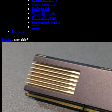
Apex Legends
Farlight 84
Wild Rift: LoL
Rocket League
Pokémon UNITE
TFT
Editorial
Início
-
ram ddr5