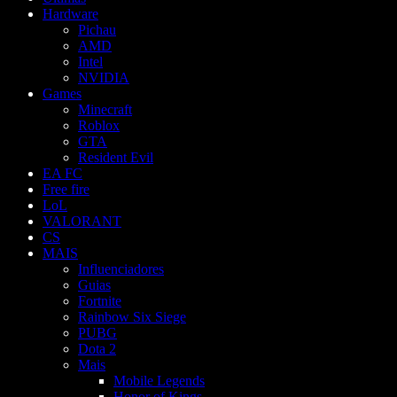
Hardware
Pichau
AMD
Intel
NVIDIA
Games
Minecraft
Roblox
GTA
Resident Evil
EA FC
Free fire
LoL
VALORANT
CS
MAIS
Influenciadores
Guias
Fortnite
Rainbow Six Siege
PUBG
Dota 2
Mais
Mobile Legends
Honor of Kings