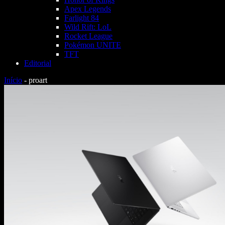
Apex Legends
Farlight 84
Wild Rift: LoL
Rocket League
Pokémon UNITE
TFT
Editorial
Início
-
proart