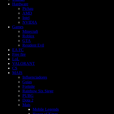
Hardware
Pichau
AMD
Intel
NVIDIA
Games
Minecraft
Roblox
GTA
Resident Evil
EA FC
Free fire
LoL
VALORANT
CS
MAIS
Influenciadores
Guias
Fortnite
Rainbow Six Siege
PUBG
Dota 2
Mais
Mobile Legends
Honor of Kings