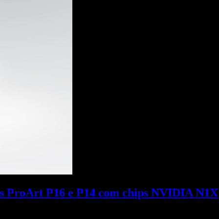
s ProArt P16 e P14 com chips NVIDIA N1X