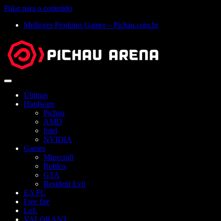
Pular para o conteúdo
Melhores Produtos Gamer – Pichau.com.br
Abrir
menu
Últimas
Hardware
Pichau
AMD
Intel
NVIDIA
Games
Minecraft
Roblox
GTA
Resident Evil
EA FC
Free fire
LoL
VALORANT