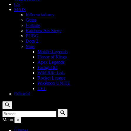
CS
MAIS
Influenciadores
Guias
Fortnite
Rainbow Six Siege
PUBG
Dota 2
Mais
Mobile Legends
Honor of Kings
Apex Legends
Farlight 84
Wild Rift: LoL
Rocket League
Pokémon UNITE
TFT
Editorial
Buscar
Buscar
Buscar
por:
Menu
×
Últimas