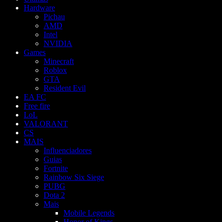
Hardware
Pichau
AMD
Intel
NVIDIA
Games
Minecraft
Roblox
GTA
Resident Evil
EA FC
Free fire
LoL
VALORANT
CS
MAIS
Influenciadores
Guias
Fortnite
Rainbow Six Siege
PUBG
Dota 2
Mais
Mobile Legends
Honor of Kings