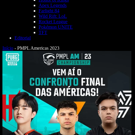
Apex Legends
Farlight 84
Wild Rift: LoL
Rocket League
Pokémon UNITE
TFT
Editorial
Início
-
PMPL Americas 2023