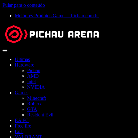
Pular para o conteúdo
Melhores Produtos Gamer – Pichau.com.br
Abrir
menu
Últimas
Hardware
Pichau
AMD
Intel
NVIDIA
Games
Minecraft
Roblox
GTA
Resident Evil
EA FC
Free fire
LoL
VALORANT