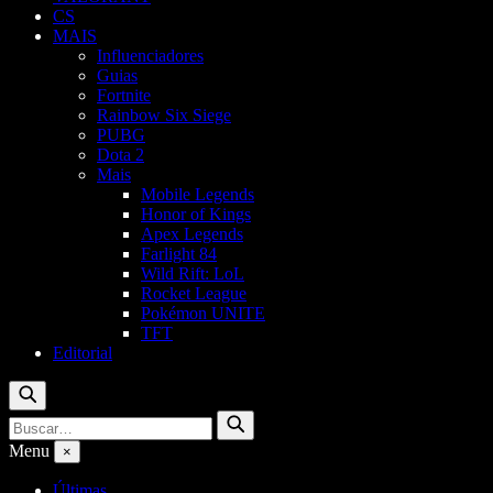
CS
MAIS
Influenciadores
Guias
Fortnite
Rainbow Six Siege
PUBG
Dota 2
Mais
Mobile Legends
Honor of Kings
Apex Legends
Farlight 84
Wild Rift: LoL
Rocket League
Pokémon UNITE
TFT
Editorial
Buscar
Buscar
Buscar
por:
Menu
×
Últimas