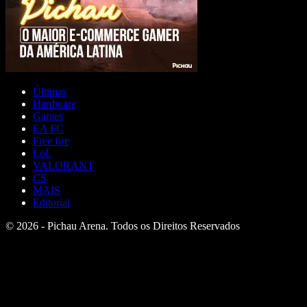
Últimas
Hardware
Games
EA FC
Free fire
LoL
VALORANT
CS
MAIS
Editorial
© 2026 - Pichau Arena. Todos os Direitos Reservados