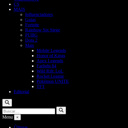
CS
MAIS
Influenciadores
Guias
Fortnite
Rainbow Six Siege
PUBG
Dota 2
Mais
Mobile Legends
Honor of Kings
Apex Legends
Farlight 84
Wild Rift: LoL
Rocket League
Pokémon UNITE
TFT
Editorial
Buscar
Buscar
Buscar
por:
Menu
×
Últimas