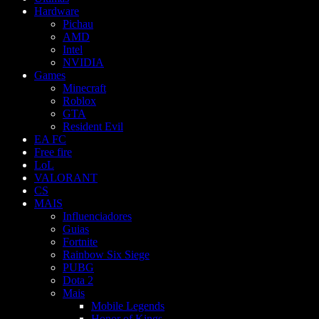
Hardware
Pichau
AMD
Intel
NVIDIA
Games
Minecraft
Roblox
GTA
Resident Evil
EA FC
Free fire
LoL
VALORANT
CS
MAIS
Influenciadores
Guias
Fortnite
Rainbow Six Siege
PUBG
Dota 2
Mais
Mobile Legends
Honor of Kings