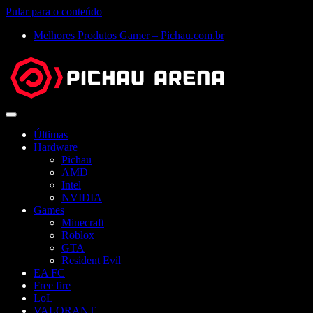
Pular para o conteúdo
Melhores Produtos Gamer – Pichau.com.br
Abrir
menu
Últimas
Hardware
Pichau
AMD
Intel
NVIDIA
Games
Minecraft
Roblox
GTA
Resident Evil
EA FC
Free fire
LoL
VALORANT