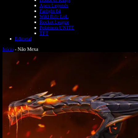
Apex Legends
Farlight 84
Wild Rift: LoL
Rocket League
Pokémon UNITE
TFT
Editorial
Início
-
Não Mexa