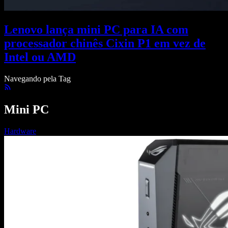
Lenovo lança mini PC para IA com
processador chinês Cixin P1 em vez de
Intel ou AMD
Navegando pela Tag
Mini PC
Hardware