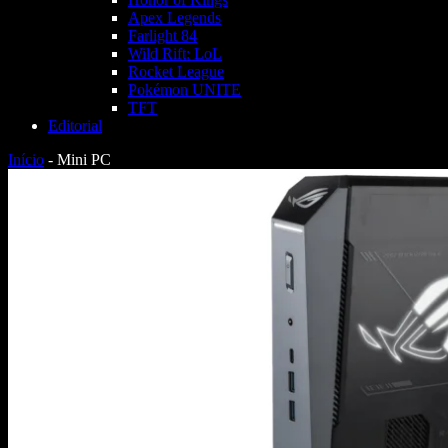
Apex Legends
Farlight 84
Wild Rift: LoL
Rocket League
Pokémon UNITE
TFT
Editorial
Início
-
Mini PC