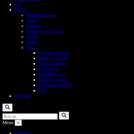
CS
MAIS
Influenciadores
Guias
Fortnite
Rainbow Six Siege
PUBG
Dota 2
Mais
Mobile Legends
Honor of Kings
Apex Legends
Farlight 84
Wild Rift: LoL
Rocket League
Pokémon UNITE
TFT
Editorial
Buscar
Buscar
Buscar
por:
Menu
×
Últimas