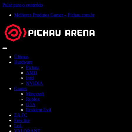
Pular para o conteúdo
Melhores Produtos Gamer – Pichau.com.br
Abrir
menu
Últimas
Hardware
Pichau
AMD
Intel
NVIDIA
Games
Minecraft
Roblox
GTA
Resident Evil
EA FC
Free fire
LoL
VALORANT