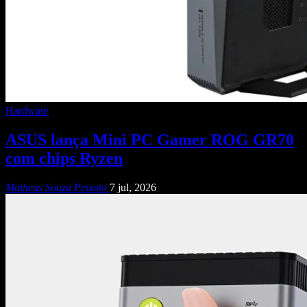
Hardware
ASUS lança Mini PC Gamer ROG GR70
com chips Ryzen
Matheus Souza Peixoto
7 jul, 2026