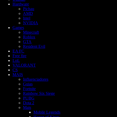
Hardware
Pichau
AMD
Intel
NVIDIA
Games
Minecraft
Roblox
GTA
Resident Evil
EA FC
Free fire
LoL
VALORANT
CS
MAIS
Influenciadores
Guias
Fortnite
Rainbow Six Siege
PUBG
Dota 2
Mais
Mobile Legends
Honor of Kings