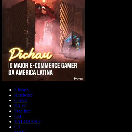
Últimas
Hardware
Games
EA FC
Free fire
LoL
VALORANT
CS