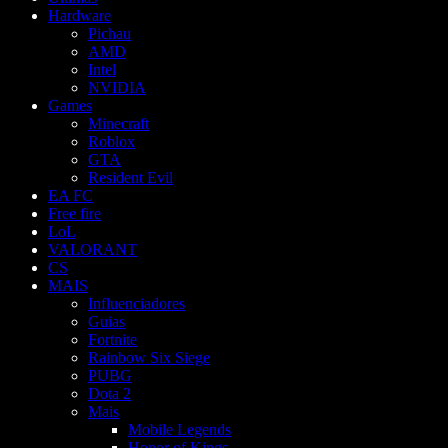
Hardware
Pichau
AMD
Intel
NVIDIA
Games
Minecraft
Roblox
GTA
Resident Evil
EA FC
Free fire
LoL
VALORANT
CS
MAIS
Influenciadores
Guias
Fortnite
Rainbow Six Siege
PUBG
Dota 2
Mais
Mobile Legends
Honor of Kings