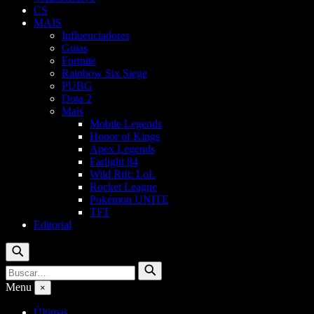
CS
MAIS
Influenciadores
Guias
Fortnite
Rainbow Six Siege
PUBG
Dota 2
Mais
Mobile Legends
Honor of Kings
Apex Legends
Farlight 84
Wild Rift: LoL
Rocket League
Pokémon UNITE
TFT
Editorial
Buscar
Buscar
Buscar
por:
Menu
×
Últimas