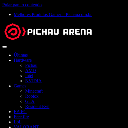
Pular para o conteúdo
Melhores Produtos Gamer – Pichau.com.br
Abrir
menu
Últimas
Hardware
Pichau
AMD
Intel
NVIDIA
Games
Minecraft
Roblox
GTA
Resident Evil
EA FC
Free fire
LoL
VALORANT