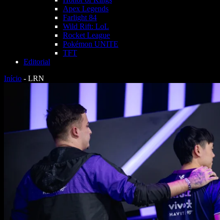
Apex Legends
Farlight 84
Wild Rift: LoL
Rocket League
Pokémon UNITE
TFT
Editorial
Início
-
LRN