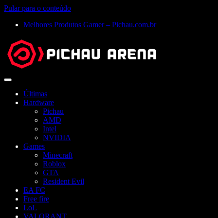
Pular para o conteúdo
Melhores Produtos Gamer – Pichau.com.br
Abrir
menu
Últimas
Hardware
Pichau
AMD
Intel
NVIDIA
Games
Minecraft
Roblox
GTA
Resident Evil
EA FC
Free fire
LoL
VALORANT