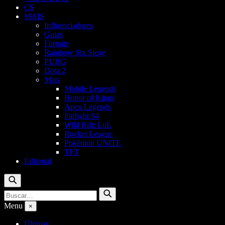
CS
MAIS
Influenciadores
Guias
Fortnite
Rainbow Six Siege
PUBG
Dota 2
Mais
Mobile Legends
Honor of Kings
Apex Legends
Farlight 84
Wild Rift: LoL
Rocket League
Pokémon UNITE
TFT
Editorial
Buscar
Buscar
Buscar
por:
Menu
×
Últimas