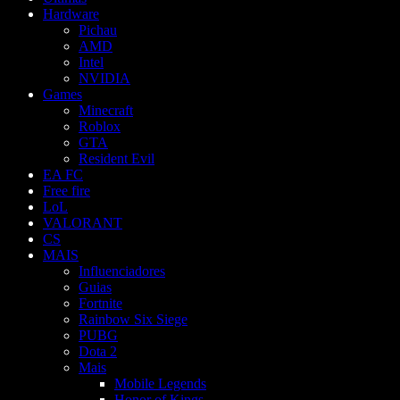
Hardware
Pichau
AMD
Intel
NVIDIA
Games
Minecraft
Roblox
GTA
Resident Evil
EA FC
Free fire
LoL
VALORANT
CS
MAIS
Influenciadores
Guias
Fortnite
Rainbow Six Siege
PUBG
Dota 2
Mais
Mobile Legends
Honor of Kings