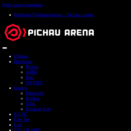
Pular para o conteúdo
Melhores Produtos Gamer – Pichau.com.br
Abrir
menu
Últimas
Hardware
Pichau
AMD
Intel
NVIDIA
Games
Minecraft
Roblox
GTA
Resident Evil
EA FC
Free fire
LoL
VALORANT