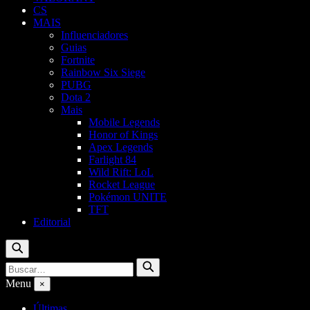
CS
MAIS
Influenciadores
Guias
Fortnite
Rainbow Six Siege
PUBG
Dota 2
Mais
Mobile Legends
Honor of Kings
Apex Legends
Farlight 84
Wild Rift: LoL
Rocket League
Pokémon UNITE
TFT
Editorial
Buscar
Buscar
Buscar
por:
Menu
×
Últimas