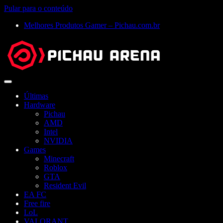
Pular para o conteúdo
Melhores Produtos Gamer – Pichau.com.br
Abrir
menu
Últimas
Hardware
Pichau
AMD
Intel
NVIDIA
Games
Minecraft
Roblox
GTA
Resident Evil
EA FC
Free fire
LoL
VALORANT