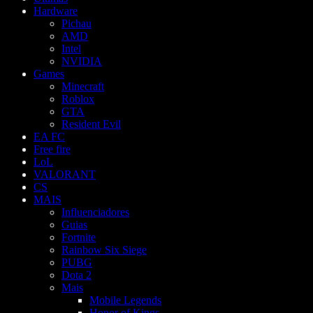
Hardware
Pichau
AMD
Intel
NVIDIA
Games
Minecraft
Roblox
GTA
Resident Evil
EA FC
Free fire
LoL
VALORANT
CS
MAIS
Influenciadores
Guias
Fortnite
Rainbow Six Siege
PUBG
Dota 2
Mais
Mobile Legends
Honor of Kings