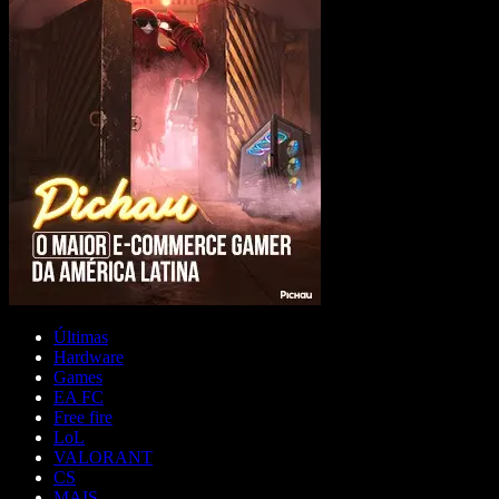
Últimas
Hardware
Games
EA FC
Free fire
LoL
VALORANT
CS
MAIS