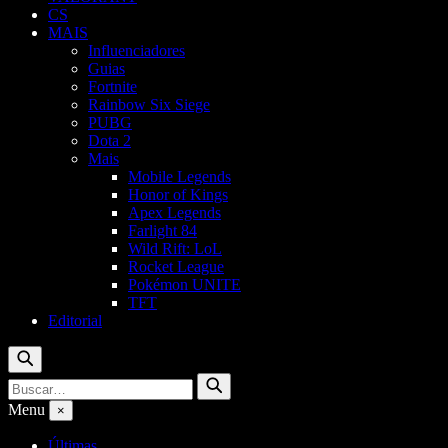
CS
MAIS
Influenciadores
Guias
Fortnite
Rainbow Six Siege
PUBG
Dota 2
Mais
Mobile Legends
Honor of Kings
Apex Legends
Farlight 84
Wild Rift: LoL
Rocket League
Pokémon UNITE
TFT
Editorial
Buscar
Buscar
Buscar
por:
Menu
×
Últimas