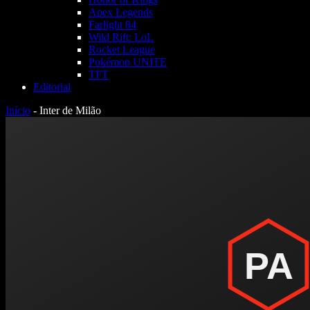
Apex Legends
Farlight 84
Wild Rift: LoL
Rocket League
Pokémon UNITE
TFT
Editorial
Início
-
Inter de Milão