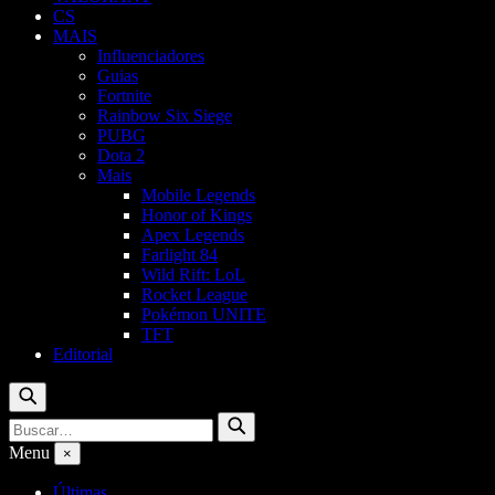
CS
MAIS
Influenciadores
Guias
Fortnite
Rainbow Six Siege
PUBG
Dota 2
Mais
Mobile Legends
Honor of Kings
Apex Legends
Farlight 84
Wild Rift: LoL
Rocket League
Pokémon UNITE
TFT
Editorial
Buscar
Buscar
Buscar
por:
Menu
×
Últimas