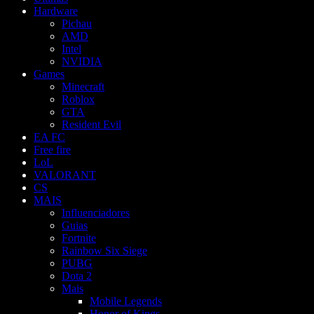
Hardware
Pichau
AMD
Intel
NVIDIA
Games
Minecraft
Roblox
GTA
Resident Evil
EA FC
Free fire
LoL
VALORANT
CS
MAIS
Influenciadores
Guias
Fortnite
Rainbow Six Siege
PUBG
Dota 2
Mais
Mobile Legends
Honor of Kings