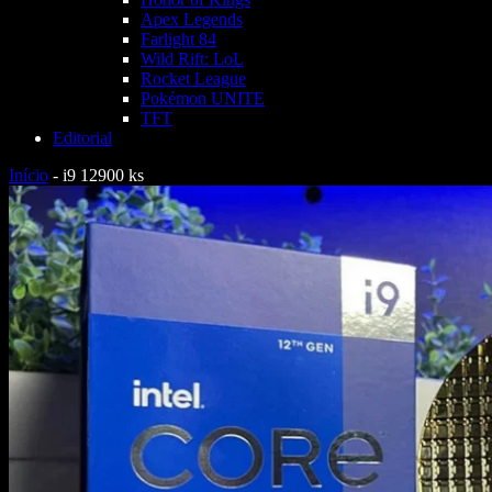
Apex Legends
Farlight 84
Wild Rift: LoL
Rocket League
Pokémon UNITE
TFT
Editorial
Início
-
i9 12900 ks