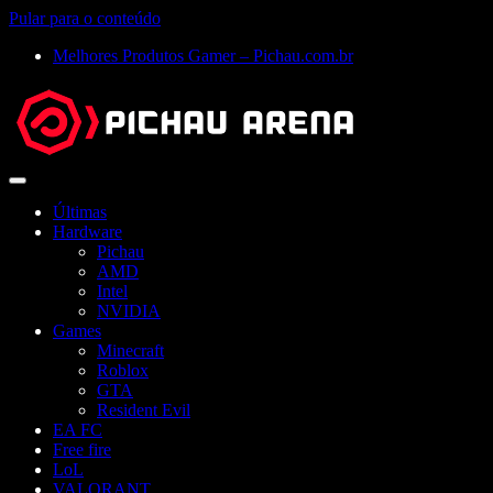
Pular para o conteúdo
Melhores Produtos Gamer – Pichau.com.br
Abrir
menu
Últimas
Hardware
Pichau
AMD
Intel
NVIDIA
Games
Minecraft
Roblox
GTA
Resident Evil
EA FC
Free fire
LoL
VALORANT