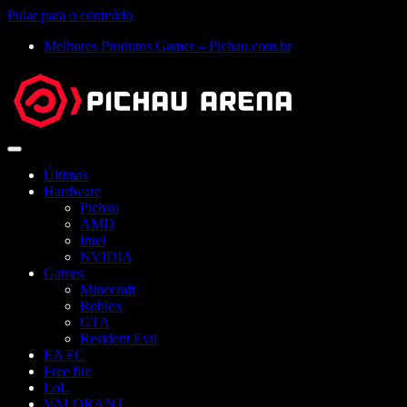
Pular para o conteúdo
Melhores Produtos Gamer – Pichau.com.br
Abrir
menu
Últimas
Hardware
Pichau
AMD
Intel
NVIDIA
Games
Minecraft
Roblox
GTA
Resident Evil
EA FC
Free fire
LoL
VALORANT