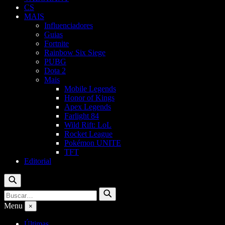
CS
MAIS
Influenciadores
Guias
Fortnite
Rainbow Six Siege
PUBG
Dota 2
Mais
Mobile Legends
Honor of Kings
Apex Legends
Farlight 84
Wild Rift: LoL
Rocket League
Pokémon UNITE
TFT
Editorial
Buscar
Buscar
Buscar
por:
Menu
×
Últimas