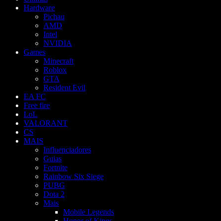
Hardware
Pichau
AMD
Intel
NVIDIA
Games
Minecraft
Roblox
GTA
Resident Evil
EA FC
Free fire
LoL
VALORANT
CS
MAIS
Influenciadores
Guias
Fortnite
Rainbow Six Siege
PUBG
Dota 2
Mais
Mobile Legends
Honor of Kings