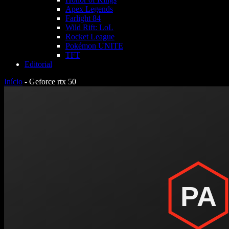
Apex Legends
Farlight 84
Wild Rift: LoL
Rocket League
Pokémon UNITE
TFT
Editorial
Início
-
Geforce rtx 50