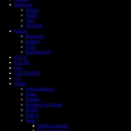
Hardware
Pichau
AMD
Intel
NVIDIA
Games
Minecraft
Roblox
GTA
Resident Evil
EA FC
Free fire
LoL
VALORANT
CS
MAIS
Influenciadores
Guias
Fortnite
Rainbow Six Siege
PUBG
Dota 2
Mais
Mobile Legends
Honor of Kings