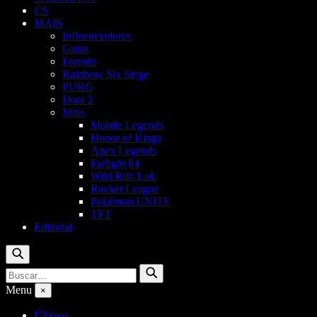
CS
MAIS
Influenciadores
Guias
Fortnite
Rainbow Six Siege
PUBG
Dota 2
Mais
Mobile Legends
Honor of Kings
Apex Legends
Farlight 84
Wild Rift: LoL
Rocket League
Pokémon UNITE
TFT
Editorial
Buscar
Buscar
Buscar
por:
Menu
×
Últimas