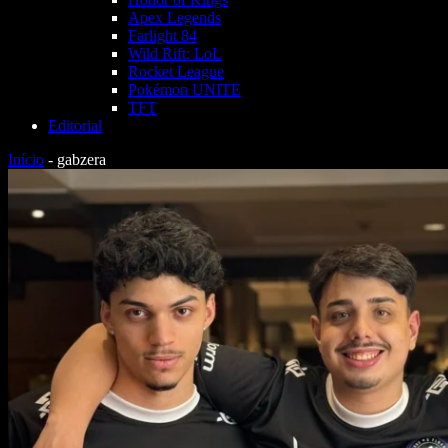
Apex Legends
Farlight 84
Wild Rift: LoL
Rocket League
Pokémon UNITE
TFT
Editorial
Início
-
gabzera