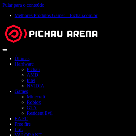
Pular para o conteúdo
Melhores Produtos Gamer – Pichau.com.br
Abrir
menu
Últimas
Hardware
Pichau
AMD
Intel
NVIDIA
Games
Minecraft
Roblox
GTA
Resident Evil
EA FC
Free fire
LoL
VALORANT