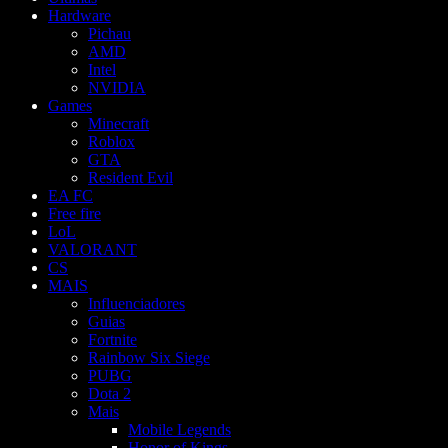
Hardware
Pichau
AMD
Intel
NVIDIA
Games
Minecraft
Roblox
GTA
Resident Evil
EA FC
Free fire
LoL
VALORANT
CS
MAIS
Influenciadores
Guias
Fortnite
Rainbow Six Siege
PUBG
Dota 2
Mais
Mobile Legends
Honor of Kings