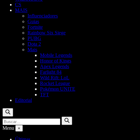
CS
MAIS
Influenciadores
Guias
Fortnite
Rainbow Six Siege
PUBG
Dota 2
Mais
Mobile Legends
Honor of Kings
Apex Legends
Farlight 84
Wild Rift: LoL
Rocket League
Pokémon UNITE
TFT
Editorial
Buscar
Buscar
Buscar
por:
Menu
×
Últimas