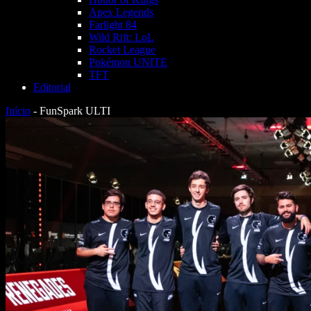
Apex Legends
Farlight 84
Wild Rift: LoL
Rocket League
Pokémon UNITE
TFT
Editorial
Início
-
FunSpark ULTI