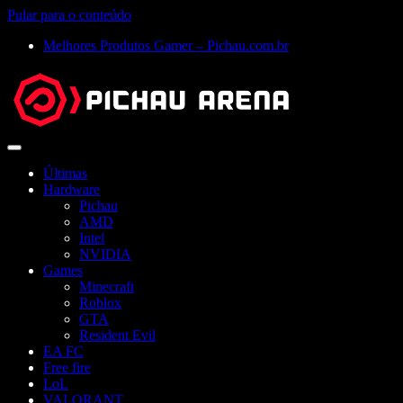
Pular para o conteúdo
Melhores Produtos Gamer – Pichau.com.br
Abrir
menu
Últimas
Hardware
Pichau
AMD
Intel
NVIDIA
Games
Minecraft
Roblox
GTA
Resident Evil
EA FC
Free fire
LoL
VALORANT