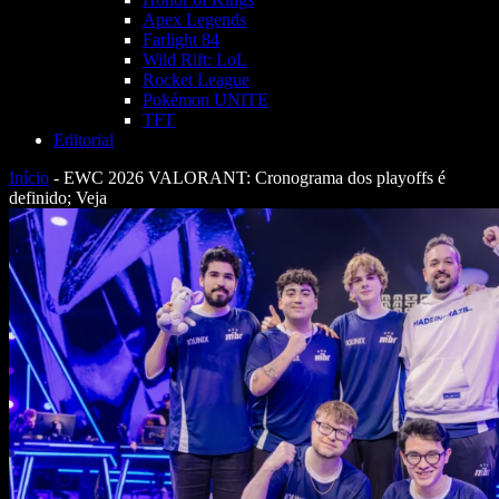
Apex Legends
Farlight 84
Wild Rift: LoL
Rocket League
Pokémon UNITE
TFT
Editorial
Início
-
EWC 2026 VALORANT: Cronograma dos playoffs é
definido; Veja