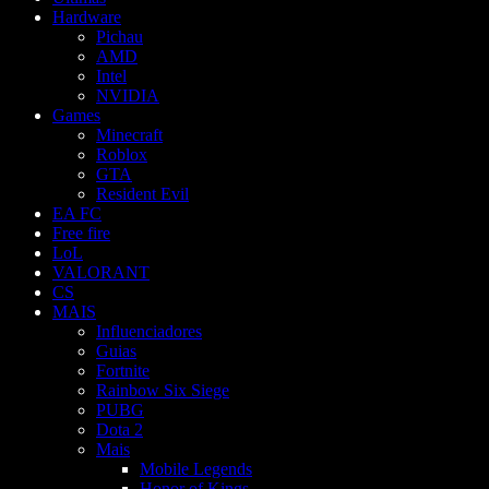
Hardware
Pichau
AMD
Intel
NVIDIA
Games
Minecraft
Roblox
GTA
Resident Evil
EA FC
Free fire
LoL
VALORANT
CS
MAIS
Influenciadores
Guias
Fortnite
Rainbow Six Siege
PUBG
Dota 2
Mais
Mobile Legends
Honor of Kings