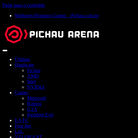
Pular para o conteúdo
Melhores Produtos Gamer – Pichau.com.br
Abrir
menu
Últimas
Hardware
Pichau
AMD
Intel
NVIDIA
Games
Minecraft
Roblox
GTA
Resident Evil
EA FC
Free fire
LoL
VALORANT