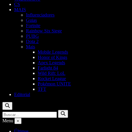
CS
MAIS
Influenciadores
Guias
Fortnite
Rainbow Six Siege
PUBG
Dota 2
Mais
Mobile Legends
Honor of Kings
Apex Legends
Farlight 84
Wild Rift: LoL
Rocket League
Pokémon UNITE
TFT
Editorial
Buscar
Buscar
Buscar
por:
Menu
×
Últimas