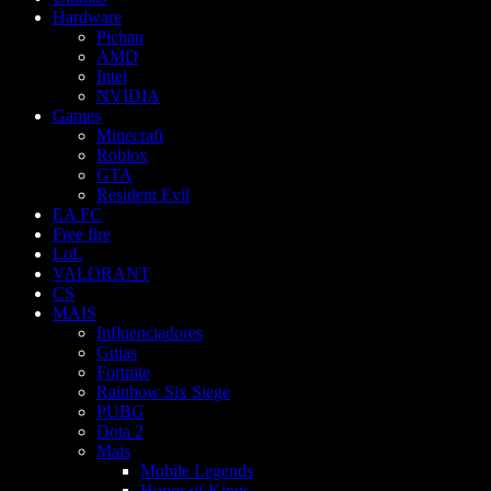
Hardware
Pichau
AMD
Intel
NVIDIA
Games
Minecraft
Roblox
GTA
Resident Evil
EA FC
Free fire
LoL
VALORANT
CS
MAIS
Influenciadores
Guias
Fortnite
Rainbow Six Siege
PUBG
Dota 2
Mais
Mobile Legends
Honor of Kings