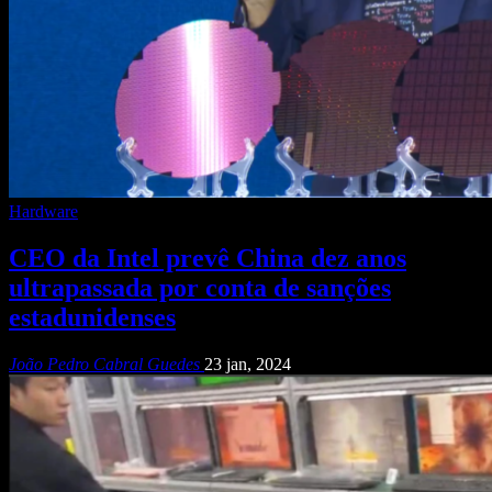
Hardware
CEO da Intel prevê China dez anos
ultrapassada por conta de sanções
estadunidenses
João Pedro Cabral Guedes
23 jan, 2024