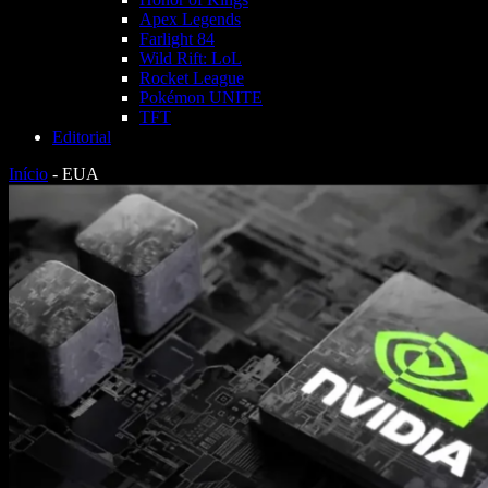
Apex Legends
Farlight 84
Wild Rift: LoL
Rocket League
Pokémon UNITE
TFT
Editorial
Início
-
EUA