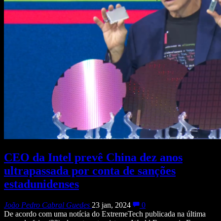
CEO da Intel prevê China dez anos
ultrapassada por conta de sanções
estadunidenses
João Pedro Cabral Guedes
23 jan, 2024
0
De acordo com uma notícia do ExtremeTech publicada na última