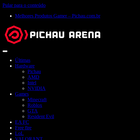
Pular para o conteúdo
Melhores Produtos Gamer – Pichau.com.br
Abrir
menu
Últimas
Hardware
Pichau
AMD
Intel
NVIDIA
Games
Minecraft
Roblox
GTA
Resident Evil
EA FC
Free fire
LoL
VALORANT