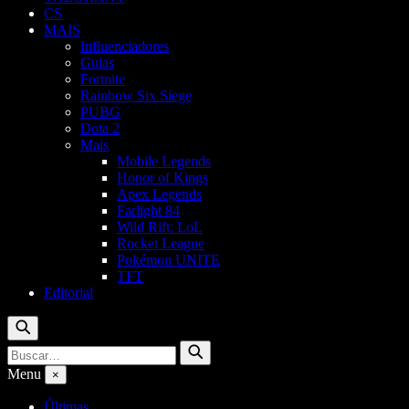
CS
MAIS
Influenciadores
Guias
Fortnite
Rainbow Six Siege
PUBG
Dota 2
Mais
Mobile Legends
Honor of Kings
Apex Legends
Farlight 84
Wild Rift: LoL
Rocket League
Pokémon UNITE
TFT
Editorial
Buscar
Buscar
Buscar
por:
Menu
×
Últimas