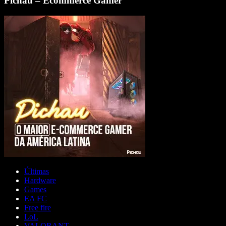
Pichau – Ecommerce Gamer
Últimas
Hardware
Games
EA FC
Free fire
LoL
VALORANT