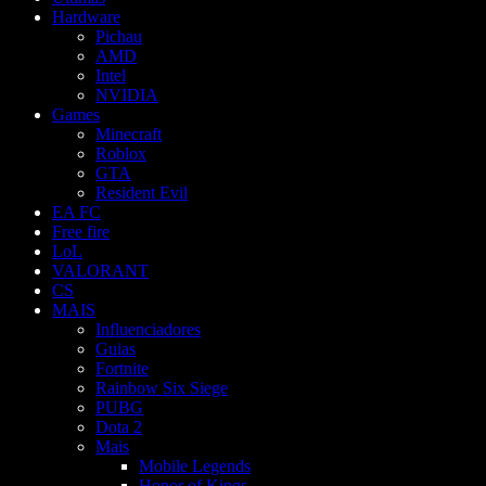
Hardware
Pichau
AMD
Intel
NVIDIA
Games
Minecraft
Roblox
GTA
Resident Evil
EA FC
Free fire
LoL
VALORANT
CS
MAIS
Influenciadores
Guias
Fortnite
Rainbow Six Siege
PUBG
Dota 2
Mais
Mobile Legends
Honor of Kings