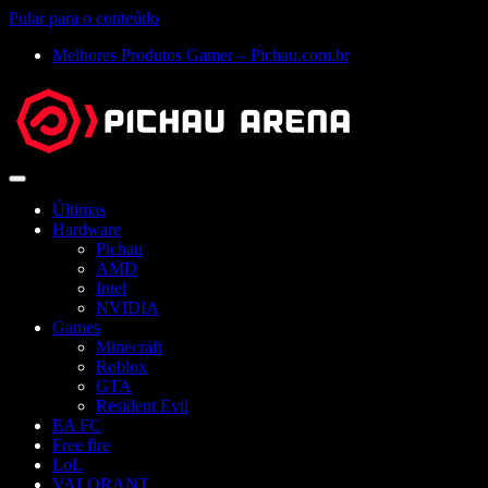
Pular para o conteúdo
Melhores Produtos Gamer – Pichau.com.br
Abrir
menu
Últimas
Hardware
Pichau
AMD
Intel
NVIDIA
Games
Minecraft
Roblox
GTA
Resident Evil
EA FC
Free fire
LoL
VALORANT