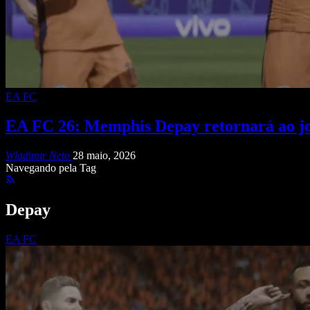
EA FC
EA FC 26: Memphis Depay retornará ao jo
Wladimir Neto
28 maio, 2026
Navegando pela Tag
Depay
EA FC