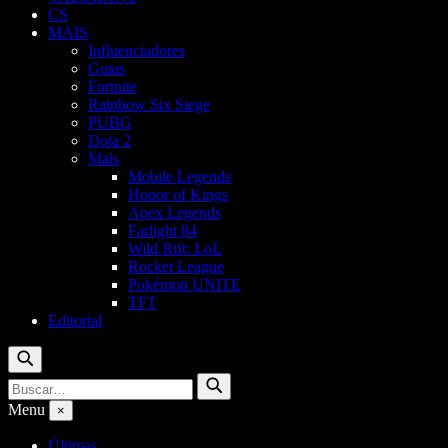
CS
MAIS
Influenciadores
Guias
Fortnite
Rainbow Six Siege
PUBG
Dota 2
Mais
Mobile Legends
Honor of Kings
Apex Legends
Farlight 84
Wild Rift: LoL
Rocket League
Pokémon UNITE
TFT
Editorial
Buscar
Buscar
Buscar
por:
Menu
×
Últimas