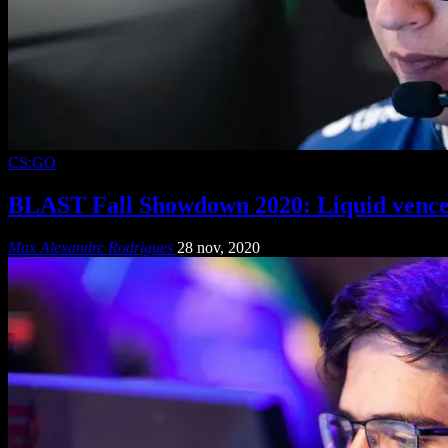
CS:GO
BLAST Fall Showdown 2020: Liquid vence 
Max Alexandre Rodrigues
28 nov, 2020