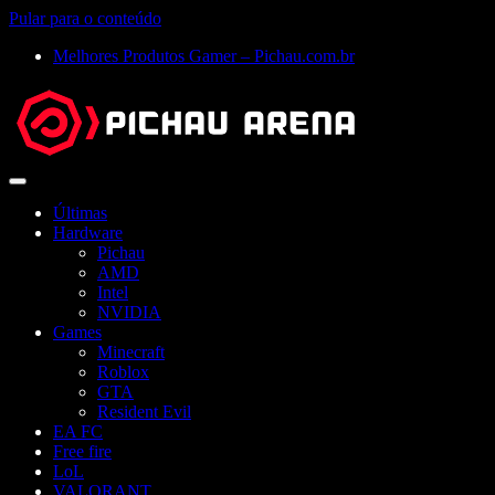
Pular para o conteúdo
Melhores Produtos Gamer – Pichau.com.br
Abrir
menu
Últimas
Hardware
Pichau
AMD
Intel
NVIDIA
Games
Minecraft
Roblox
GTA
Resident Evil
EA FC
Free fire
LoL
VALORANT