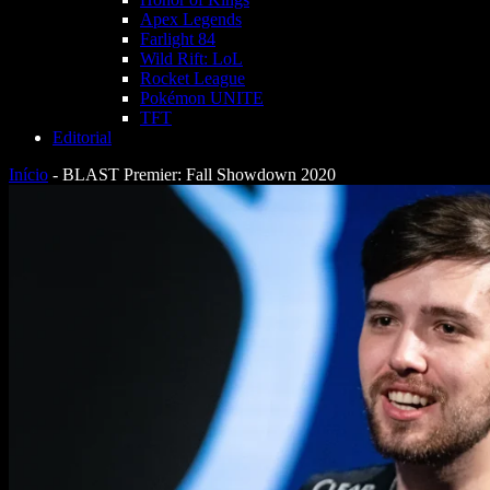
Apex Legends
Farlight 84
Wild Rift: LoL
Rocket League
Pokémon UNITE
TFT
Editorial
Início
-
BLAST Premier: Fall Showdown 2020