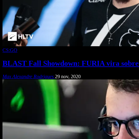
CS:GO
BLAST Fall Showdown: FURIA vira sobre Liq
Max Alexandre Rodrigues
29 nov, 2020