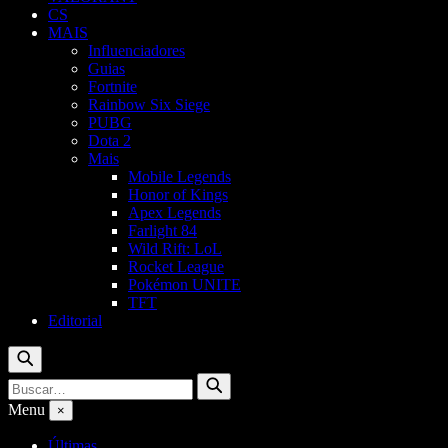
CS
MAIS
Influenciadores
Guias
Fortnite
Rainbow Six Siege
PUBG
Dota 2
Mais
Mobile Legends
Honor of Kings
Apex Legends
Farlight 84
Wild Rift: LoL
Rocket League
Pokémon UNITE
TFT
Editorial
Buscar
Buscar
Buscar
por:
Menu
×
Últimas