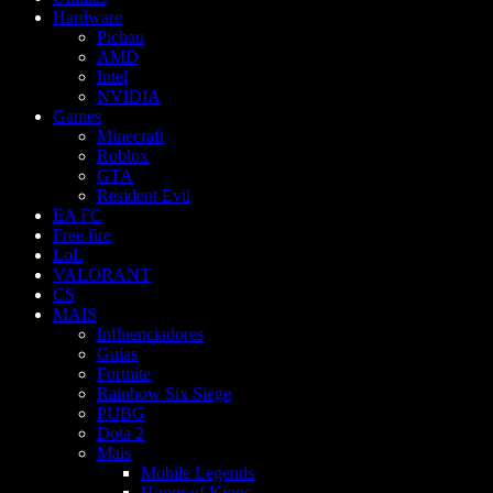
Hardware
Pichau
AMD
Intel
NVIDIA
Games
Minecraft
Roblox
GTA
Resident Evil
EA FC
Free fire
LoL
VALORANT
CS
MAIS
Influenciadores
Guias
Fortnite
Rainbow Six Siege
PUBG
Dota 2
Mais
Mobile Legends
Honor of Kings