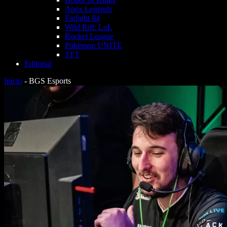
Apex Legends
Farlight 84
Wild Rift: LoL
Rocket League
Pokémon UNITE
TFT
Editorial
Início
-
BGS Esports