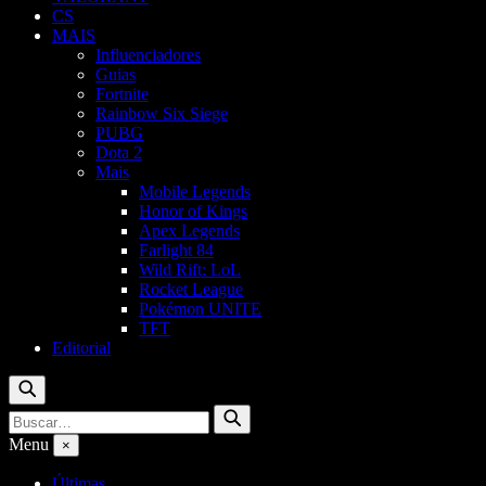
CS
MAIS
Influenciadores
Guias
Fortnite
Rainbow Six Siege
PUBG
Dota 2
Mais
Mobile Legends
Honor of Kings
Apex Legends
Farlight 84
Wild Rift: LoL
Rocket League
Pokémon UNITE
TFT
Editorial
Buscar
Buscar
Buscar
por:
Menu
×
Últimas