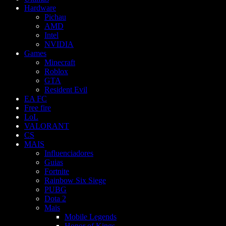
Hardware
Pichau
AMD
Intel
NVIDIA
Games
Minecraft
Roblox
GTA
Resident Evil
EA FC
Free fire
LoL
VALORANT
CS
MAIS
Influenciadores
Guias
Fortnite
Rainbow Six Siege
PUBG
Dota 2
Mais
Mobile Legends
Honor of Kings