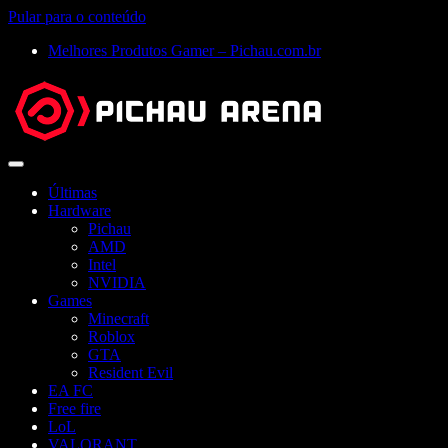
Pular para o conteúdo
Melhores Produtos Gamer – Pichau.com.br
Abrir
menu
Últimas
Hardware
Pichau
AMD
Intel
NVIDIA
Games
Minecraft
Roblox
GTA
Resident Evil
EA FC
Free fire
LoL
VALORANT