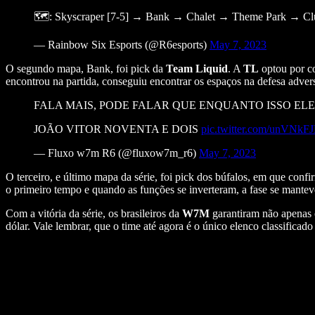
🗺️: Skyscraper [7-5] → Bank → Chalet → Theme Park → C
— Rainbow Six Esports (@R6esports)
May 7, 2023
O segundo mapa, Bank, foi pick da
Team Liquid
. A
TL
optou por co
encontrou na partida, conseguiu encontrar os espaços na defesa adversá
FALA MAIS, PODE FALAR QUE ENQUANTO ISSO ELE
JOÃO VITOR NOVENTA E DOIS
pic.twitter.com/unVNk
— Fluxo w7m R6 (@fluxow7m_r6)
May 7, 2023
O terceiro, e último mapa da série, foi pick dos búfalos, em que co
o primeiro tempo e quando as funções se inverteram, a fase se mante
Com a vitória da série, os brasileiros da
W7M
garantiram não apenas 
dólar. Vale lembrar, que o time até agora é o único elenco classificado