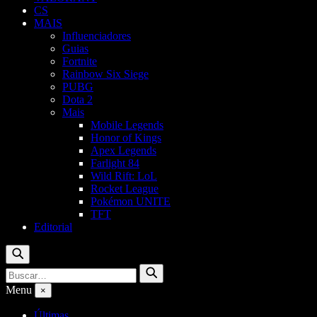
CS
MAIS
Influenciadores
Guias
Fortnite
Rainbow Six Siege
PUBG
Dota 2
Mais
Mobile Legends
Honor of Kings
Apex Legends
Farlight 84
Wild Rift: LoL
Rocket League
Pokémon UNITE
TFT
Editorial
Buscar
Buscar
Buscar
por:
Menu
×
Últimas