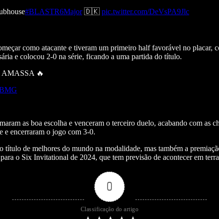
lubhouse
#BLASTR6Major
🇩🇰
pic.twitter.com/DeVsPA9Jlc
meçar como atacante e tiveram um primeiro half favorável no placar,
ria e colocou 2-0 na série, ficando a uma partida do título.
 AMASSA 🔥
FJBMG
nfirmaram as boa escolha e venceram o terceiro duelo, acabando com a
ve e encerraram o jogo com 3-0.
o título de melhores do mundo na modalidade, mas também a premiação
 para o Six Invitational de 2024, que tem previsão de acontecer em terras
0
Classificação do artigo