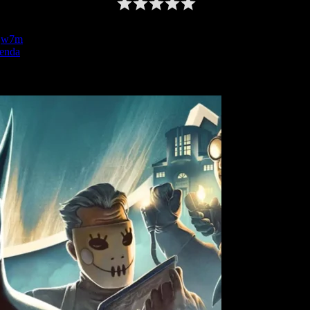
w7m
tenda