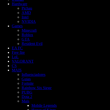
Hardware
Pichau
AMD
Intel
NVIDIA
Games
Minecraft
Roblox
GTA
Resident Evil
EA FC
Free fire
LoL
VALORANT
CS
MAIS
Influenciadores
Guias
Fortnite
Rainbow Six Siege
PUBG
Dota 2
Mais
Mobile Legends
Honor of Kings