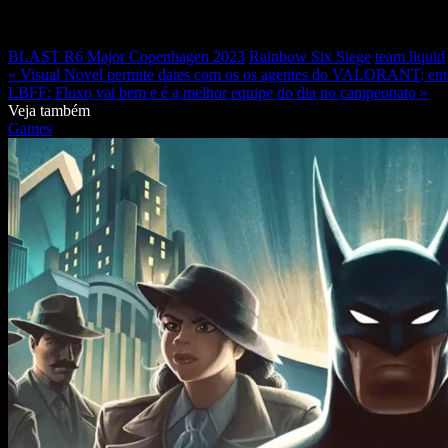
BLAST R6 Major Copenhagen 2023
Rainbow Six Siege
team liquid
« Visual Novel permite dates com os os agentes do VALORANT; en
LBFF: Fluxo vai bem e é a melhor equipe do dia no campeonato »
Veja também
Games