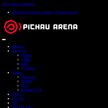
Pular para o conteúdo
Melhores Produtos Gamer – Pichau.com.br
Abrir
menu
Últimas
Hardware
Pichau
AMD
Intel
NVIDIA
Games
Minecraft
Roblox
GTA
Resident Evil
EA FC
Free fire
LoL
VALORANT