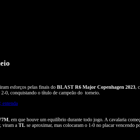
eio
ram esforços pelas finais do
BLAST R6 Major Copenhagen 2023
, 
2-0, conquistando o título de campeão do torneio.
; entenda
W7M
, em que houve um equilíbrio durante todo jogo. A cavalaria come
r, viram a
TL
se aproximar, mas colocaram o 1-0 no placar vencendo po