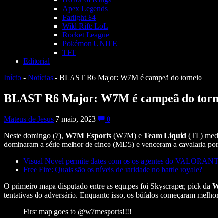
Apex Legends
Farlight 84
Wild Rift: LoL
Rocket League
Pokémon UNITE
TFT
Editorial
Início
-
Notícias
-
BLAST R6 Major: W7M é campeã do torneio
BLAST R6 Major: W7M é campeã do torn
Mateus de Jesus
7 maio, 2023
0
Neste domingo (7),
W7M Esports
(W7M) e
Team Liquid
(TL) medi
dominaram a série melhor de cinco (MD5) e venceram a cavalaria por 
Visual Novel permite dates com os os agentes do VALORANT
Free Fire: Quais são os níveis de raridade no battle royale?
O primeiro mapa disputado entre as equipes foi Skyscraper, pick da
tentativas do adversário. Enquanto isso, os búfalos começaram melho
First map goes to @w7mesports!!!!