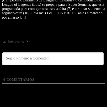
(Campeonato Brasileiro de League of Legends), o campeonato de
League of Legends (LoL) se prepara para a Super Semana, que está
programada para começar nesta sexta-feira (7) e terminar somente na
segunda-feira (10). Leia mais LoL: LOS x RED Canids é marcado
por amasso […]
Inscrever-se
0
COMENTÁRIOS