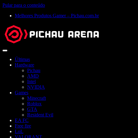
Pular para o conteúdo
Melhores Produtos Gamer – Pichau.com.br
Abrir
menu
Últimas
Hardware
Pichau
AMD
Intel
NVIDIA
Games
Minecraft
Roblox
GTA
Resident Evil
EA FC
Free fire
LoL
VALORANT