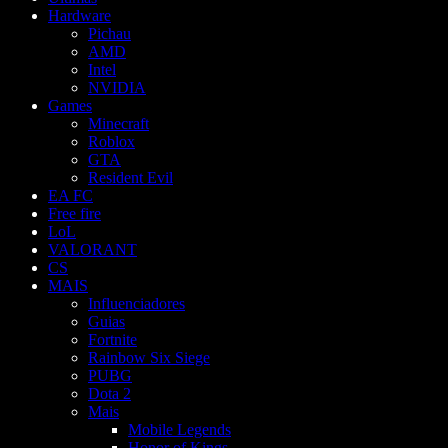
Hardware
Pichau
AMD
Intel
NVIDIA
Games
Minecraft
Roblox
GTA
Resident Evil
EA FC
Free fire
LoL
VALORANT
CS
MAIS
Influenciadores
Guias
Fortnite
Rainbow Six Siege
PUBG
Dota 2
Mais
Mobile Legends
Honor of Kings