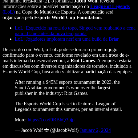
Na última terça-feira (2), o jornalista
Jacob Wolf,
revelou
informações sobre a possível participação do
League of Legends
(LoL)
na Copa do Mundo de Esports. A competição será
organizada pela
Esports World Cup Foundation
.
LoL: Esquecido na rota do topo, Singed vem roubando a cena
na mid lane antes da nova temporada
LoL: Jogadores imploram nerf em uma build da Briar
De acordo com Wolf, o LoL pode se tornar o primeiro jogo
confirmado para o evento, conforme revelado em uma troca de e-
mails interna da desenvolvedora, a
Riot Games
. A empresa estaria
em discussões com diversos organizadores de torneios, incluindo a
Esports World Cup, buscando viabilizar a participação das equipes.
After running a $45M esports tournament in 2023, the
Saudi Arabian government's won over the largest
publisher in the industry: Riot Games.
The Esports World Cup is set to feature a League of
Legends tournament this summer, per an internal email.
More:
https://t.co/f0RBhQ3ujp
— Jacob Wolf 🐝 (@JacobWolf)
January 2, 2024