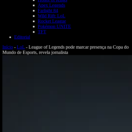
Apex Legends
Farlight 84
Wild Rift: LoL
Rocket League
Pokémon UNITE
TFT
Editorial
Início
-
LoL
-
League of Legends pode marcar presença na Copa do
Mundo de Esports, revela jornalista