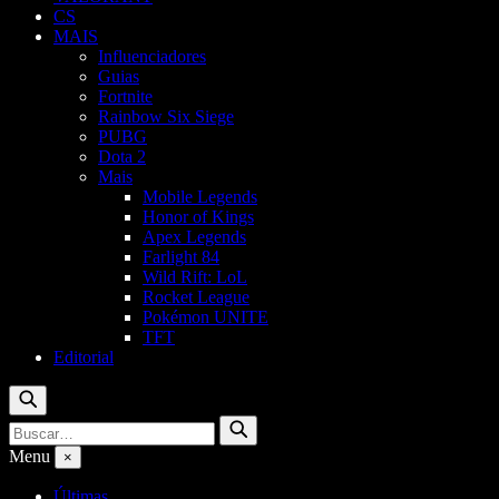
CS
MAIS
Influenciadores
Guias
Fortnite
Rainbow Six Siege
PUBG
Dota 2
Mais
Mobile Legends
Honor of Kings
Apex Legends
Farlight 84
Wild Rift: LoL
Rocket League
Pokémon UNITE
TFT
Editorial
Buscar
Buscar
Buscar
por:
Menu
×
Últimas