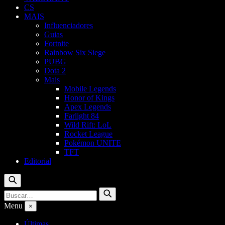
CS
MAIS
Influenciadores
Guias
Fortnite
Rainbow Six Siege
PUBG
Dota 2
Mais
Mobile Legends
Honor of Kings
Apex Legends
Farlight 84
Wild Rift: LoL
Rocket League
Pokémon UNITE
TFT
Editorial
Buscar
Buscar
Buscar
por:
Menu
×
Últimas