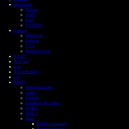
Hardware
Pichau
AMD
Intel
NVIDIA
Games
Minecraft
Roblox
GTA
Resident Evil
EA FC
Free fire
LoL
VALORANT
CS
MAIS
Influenciadores
Guias
Fortnite
Rainbow Six Siege
PUBG
Dota 2
Mais
Mobile Legends
Honor of Kings