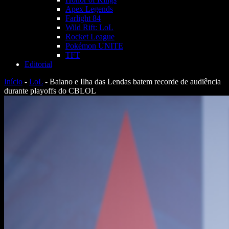
Apex Legends
Farlight 84
Wild Rift: LoL
Rocket League
Pokémon UNITE
TFT
Editorial
Início
-
LoL
-
Baiano e Ilha das Lendas batem recorde de audiência
durante playoffs do CBLOL