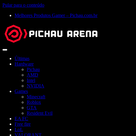
Pular para o conteúdo
Melhores Produtos Gamer – Pichau.com.br
Abrir
menu
Últimas
Hardware
Pichau
AMD
Intel
NVIDIA
Games
Minecraft
Roblox
GTA
Resident Evil
EA FC
Free fire
LoL
VALORANT