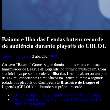
Baiano e Ilha das Lendas batem recorde
de audiência durante playoffs do CBLOL
Giovanna Liparelli
3 abr, 2024
0
Gustavo “
Baiano
” Gomes segue dominando os charts com suas
transmissões de
League of Legends
, no formato multistream. Com
sua iniciativa pessoal, o coletivo
Ilha das Lendas
alcançou um pico
de 142 mil espectadores simultâneos na Twitch durante a segunda
rodada dos playoffs do
Campeonato Brasileiro de League of
Legends
(CBLOL), quebrando seu próprio recorde.
CBLOL Academy: RED Canids Dá Adeus À Competição
CBLOL: No Duelo Das Favoritas, LOUD Vence A RED
Canids Pelos Playoffs