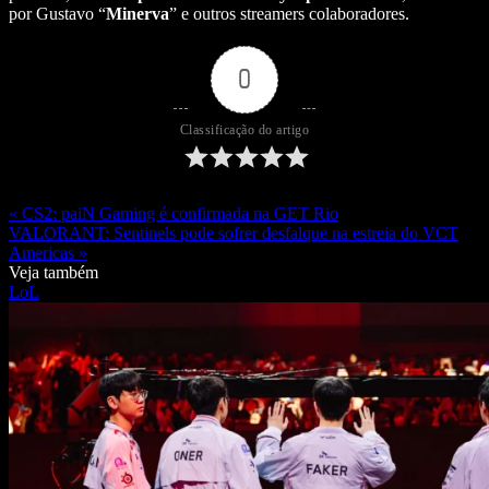
por Gustavo “
Minerva
” e outros streamers colaboradores.
0
Classificação do artigo
« CS2: paiN Gaming é confirmada na GET Rio
VALORANT: Sentinels pode sofrer desfalque na estreia do VCT
Americas »
Veja também
LoL