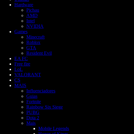
Hardware
Pichau
AMD
Intel
NVIDIA
Games
Minecraft
Roblox
GTA
Resident Evil
EA FC
Free fire
LoL
VALORANT
CS
MAIS
Influenciadores
Guias
Fortnite
Rainbow Six Siege
PUBG
Dota 2
Mais
Mobile Legends
Honor of Kings