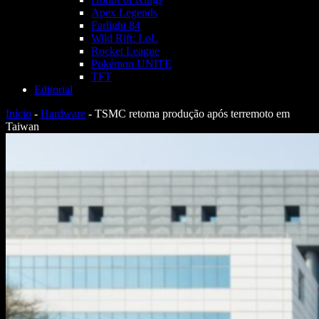
Apex Legends
Farlight 84
Wild Rift: LoL
Rocket League
Pokémon UNITE
TFT
Editorial
Início
-
Hardware
-
TSMC retoma produção após terremoto em
Taiwan