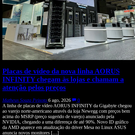
Placas de vídeo da nova linha AORUS
INFINITY chegam às lojas e chamam a
atenção pelos preços
Matheus Souza Peixoto
6 ago, 2026
0
A linha de placas de vídeo AORUS INFINITY da Gigabyte chegou
ao varejo norte-americano através da loja Newegg com preços bem
acima do MSRP (preço sugerido de varejo) anunciado pela
NVIDIA, chegando a uma diferença de até 90%. Novo ID gráfico
da AMD aparece em atualização do driver Mesa no Linux ASUS
anuncia novos monitores […]