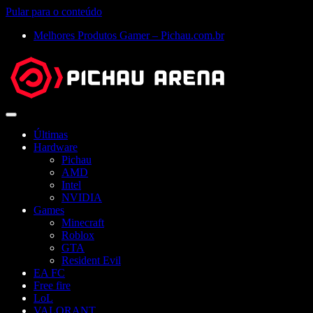
Pular para o conteúdo
Melhores Produtos Gamer – Pichau.com.br
Abrir
menu
Últimas
Hardware
Pichau
AMD
Intel
NVIDIA
Games
Minecraft
Roblox
GTA
Resident Evil
EA FC
Free fire
LoL
VALORANT