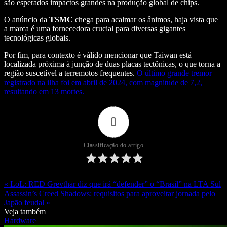
são esperados impactos grandes na produção global de chips.
O anúncio da
TSMC
chega para acalmar os ânimos, haja vista que
a marca é uma fornecedora crucial para diversas gigantes
tecnológicas globais.
Por fim, para contexto é válido mencionar que Taiwan está
localizada próxima à junção de duas placas tectônicas, o que torna a
região suscetível a terremotos frequentes.
O último grande tremor
registrado na ilha foi em abril de 2024, com magnitude de 7,2,
resultando em 13 mortes.
0
Classificação do artigo
« LoL: RED Grevthar diz que irá “defender” o “Brasil” na LTA Sul
Assassin’s Creed Shadows: requisitos para aproveitar jornada pelo
Japão feudal »
Veja também
Hardware