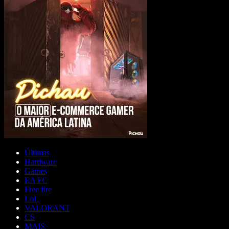
Últimas
Hardware
Games
EA FC
Free fire
LoL
VALORANT
CS
MAIS