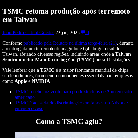
TSMC retoma produção após terremoto
em Taiwan
João Pedro Cabral Guedes
22 jan, 2025
0
Conforme
publicado pela Reuters na última terça-feira (21)
, durante
a madrugada um terremoto de magnitude 6,4 atingiu o sul de
Taiwan, afetando diversas regiões, incluindo áreas onde a
Taiwan
Semiconductor Manufacturing Co. (TSMC)
possui instalações.
Vale lembrar que a
TSMC
é a maior fabricante mundial de chips
semicondutores, fornecendo componentes essenciais para empresas
como
Apple
e
NVIDIA
.
TSMC recebe luz verde para produzir chips de 2nm em solo
americano
TSMC é acusada de discriminação em fábrica no Arizona:
entenda o caso
Como a TSMC agiu?