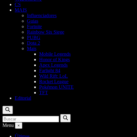
CS
MAIS
Influenciadores
Guias
Fortnite
Rainbow Six Siege
PUBG
Dota 2
Mais
Mobile Legends
Honor of Kings
Apex Legends
Farlight 84
Wild Rift: LoL
Rocket League
Pokémon UNITE
TFT
Editorial
Buscar
Buscar
Buscar
por:
Menu
×
Últimas