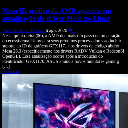
Novo ID gráfico da AMD aparece em
atualização do driver Mesa no Linux
Matheus Souza Peixoto
6 ago, 2026
0
Nesta quinta-feira (06), a AMD deu mais um passo na preparação
do ecossistema Linux para seus próximos processadores ao incluir
suporte ao ID de gráficos GFX1171 nos drivers de código aberto
Mesa 26.3 (especificamente nos drivers RADV Vulkan e RadeonSI
OpenGL). Essa atualização ocorre após a introdução do
identificador GFX1170. ASUS anuncia novos monitores gaming
[…]
Hardware