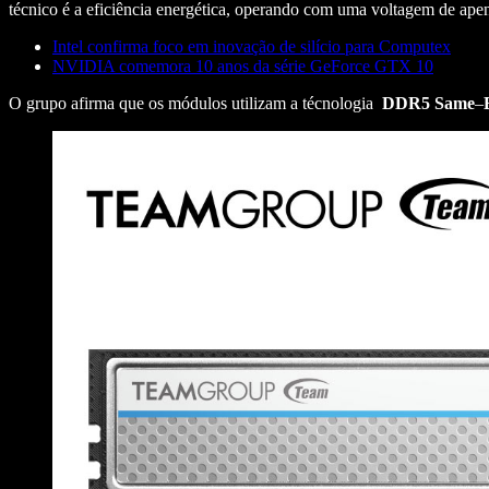
técnico é a eficiência energética, operando com uma voltagem de ap
Intel confirma foco em inovação de silício para Computex
NVIDIA comemora 10 anos da série GeForce GTX 10
O grupo afirma que os módulos utilizam a técnologia
DDR5
Same
–