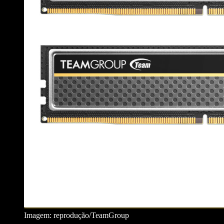
Imagem: reprodução/TeamGroup