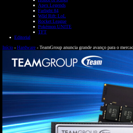
Apex Legends
Farlight 84
Wild Rift: LoL
Rocket League
Pokémon UNITE
TFT
Editorial
Início
-
Hardware
-
TeamGroup anuncia grande avanço para o merca