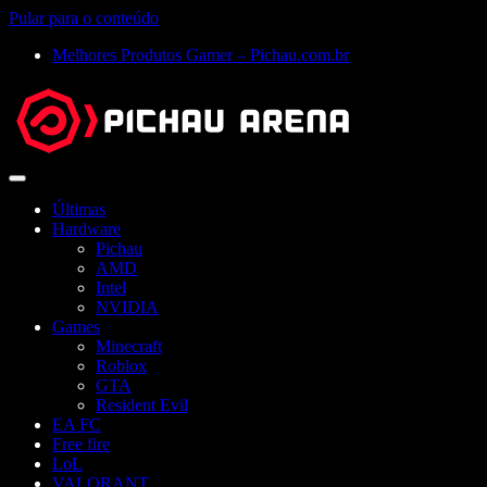
Pular para o conteúdo
Melhores Produtos Gamer – Pichau.com.br
Abrir
menu
Últimas
Hardware
Pichau
AMD
Intel
NVIDIA
Games
Minecraft
Roblox
GTA
Resident Evil
EA FC
Free fire
LoL
VALORANT