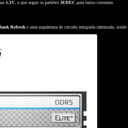
enas
1.1V
, o que segue os padrões
JEDEC
para baixo consumo.
Bank
Refresh
e uma arquitetura de circuito integrada otimizada, send