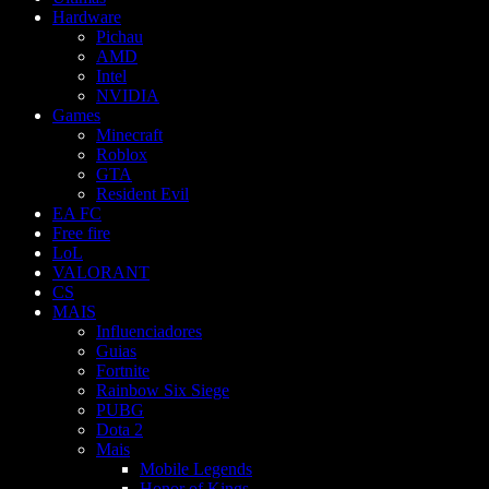
Hardware
Pichau
AMD
Intel
NVIDIA
Games
Minecraft
Roblox
GTA
Resident Evil
EA FC
Free fire
LoL
VALORANT
CS
MAIS
Influenciadores
Guias
Fortnite
Rainbow Six Siege
PUBG
Dota 2
Mais
Mobile Legends
Honor of Kings