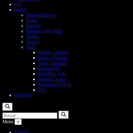
CS
MAIS
Influenciadores
Guias
Fortnite
Rainbow Six Siege
PUBG
Dota 2
Mais
Mobile Legends
Honor of Kings
Apex Legends
Farlight 84
Wild Rift: LoL
Rocket League
Pokémon UNITE
TFT
Editorial
Buscar
Buscar
Buscar
por:
Menu
×
Últimas