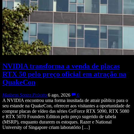
NVIDIA transforma a venda de placas
RTX 50 pelo preço oficial em atração na
QuakeCon
Matheus Souza Peixoto
6 ago, 2026
0
A NVIDIA encontrou uma forma inusitada de atrair público para o
seu estande na QuakeCon, oferecer aos visitantes a oportunidade de
comprar placas de vídeo das séries GeForce RTX 5090, RTX 5080
e RTX 5070 Founders Edition pelo preço sugerido de tabela
(MSRP), enquanto durarem os estoques. Razer e National
University of Singapore criam laboratório […]