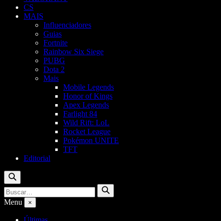
CS
MAIS
Influenciadores
Guias
Fortnite
Rainbow Six Siege
PUBG
Dota 2
Mais
Mobile Legends
Honor of Kings
Apex Legends
Farlight 84
Wild Rift: LoL
Rocket League
Pokémon UNITE
TFT
Editorial
Buscar
Buscar
Buscar
por:
Menu
×
Últimas