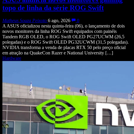
topo de linha da série ROG Swift
Matheus Souza Peixoto
6 ago, 2026
0
A ASUS oficializou nesta quinta-feira (06), o lançamento de dois
novos monitores da linha ROG Swift equipados com painéis
Tandem RGB OLED, o ROG Swift OLED PG27UCWM (26,5
polegadas) e o ROG Swift OLED PG32UCWM (31,5 polegadas).
NVIDIA transforma a venda de placas RTX 50 pelo preço oficial
em atração na QuakeCon Razer e National University […]
Hardware