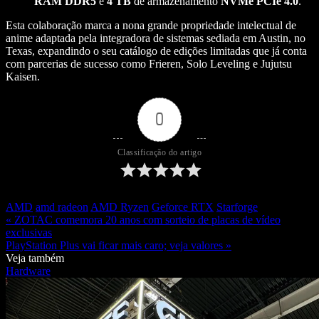
RAM
DDR5
e
4 TB
de armazenamento
NVMe
PCIe 4.0
.
Esta colaboração marca a nona grande propriedade intelectual de
anime adaptada pela integradora de sistemas sediada em Austin, no
Texas, expandindo o seu catálogo de edições limitadas que já conta
com parcerias de sucesso como Frieren, Solo Leveling e Jujutsu
Kaisen.
0
Classificação do artigo
AMD
amd radeon
AMD Ryzen
Geforce RTX
Starforge
« ZOTAC comemora 20 anos com sorteio de placas de vídeo
exclusivas
PlayStation Plus vai ficar mais caro; veja valores »
Veja também
Hardware