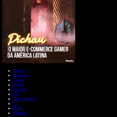
Últimas
Hardware
Games
EA FC
Free fire
LoL
VALORANT
CS
MAIS
Editorial