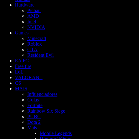
Hardware
Pichau
AMD
Intel
NVIDIA
Games
Minecraft
Roblox
GTA
Resident Evil
EA FC
Free fire
LoL
VALORANT
CS
MAIS
Influenciadores
Guias
Fortnite
Rainbow Six Siege
PUBG
Dota 2
Mais
Mobile Legends
Honor of Kings