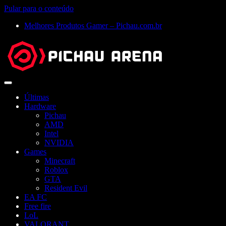
Pular para o conteúdo
Melhores Produtos Gamer – Pichau.com.br
Abrir
menu
Últimas
Hardware
Pichau
AMD
Intel
NVIDIA
Games
Minecraft
Roblox
GTA
Resident Evil
EA FC
Free fire
LoL
VALORANT