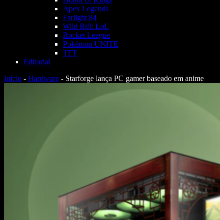
Apex Legends
Farlight 84
Wild Rift: LoL
Rocket League
Pokémon UNITE
TFT
Editorial
Início
-
Hardware
-
Starforge lança PC gamer baseado em anime