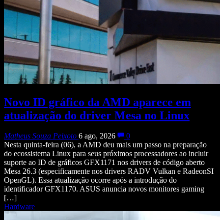
Novo ID gráfico da AMD aparece em
atualização do driver Mesa no Linux
Matheus Souza Peixoto
6 ago, 2026
0
Nesta quinta-feira (06), a AMD deu mais um passo na preparação
do ecossistema Linux para seus próximos processadores ao incluir
suporte ao ID de gráficos GFX1171 nos drivers de código aberto
Mesa 26.3 (especificamente nos drivers RADV Vulkan e RadeonSI
OpenGL). Essa atualização ocorre após a introdução do
identificador GFX1170. ASUS anuncia novos monitores gaming
[…]
Hardware