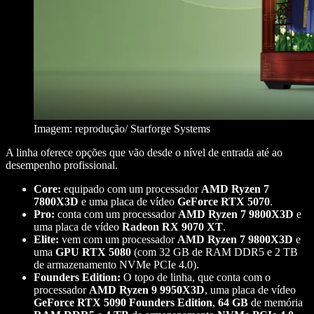
Imagem: reprodução/ Starforge Systems
A linha oferece opções que vão desde o nível de entrada até ao
desempenho profissional.
Core:
equipado com um processador
AMD Ryzen 7
7800X3D
e uma placa de vídeo
GeForce RTX 5070
.
Pro:
conta com um processador
AMD Ryzen 7 9800X3D
e
uma placa de vídeo
Radeon RX 9070 XT
.
Elite:
vem com um processador
AMD Ryzen 7 9800X3D
e
uma
GPU
RTX 5080
(com 32 GB de RAM DDR5 e 2 TB
de armazenamento NVMe PCIe 4.0).
Founders Edition:
O topo de linha, que conta com o
processador
AMD Ryzen 9 9950X3D
, uma placa de vídeo
GeForce RTX 5090 Founders Edition
,
64
GB
de memória